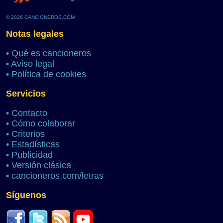
© 2026 CANCIONEROS.COM
Notas legales
•
Qué es cancioneros
•
Aviso legal
•
Política de cookies
Servicios
•
Contacto
•
Cómo colaborar
•
Criterios
•
Estadísticas
•
Publicidad
•
Versión clásica
•
cancioneros.com/letras
Síguenos