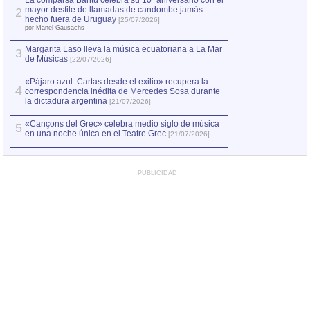
La comparsa Bantú celebra su 10º aniversario con el
mayor desfile de llamadas de candombe jamás
2
Capturan en Chile
2
hecho fuera de Uruguay
[25/07/2026]
el asesinato de Ví
por Manel Gausachs
Margarita Laso lleva la música ecuatoriana a La Mar
Margarita Laso ll
3
3
de Músicas
de Músicas
[22/07/2026]
[22/07
«Pájaro azul. Cartas desde el exilio» recupera la
4
correspondencia inédita de Mercedes Sosa durante
la dictadura argentina
[21/07/2026]
«Cançons del Grec» celebra medio siglo de música
5
en una noche única en el Teatre Grec
[21/07/2026]
PUBLICIDAD