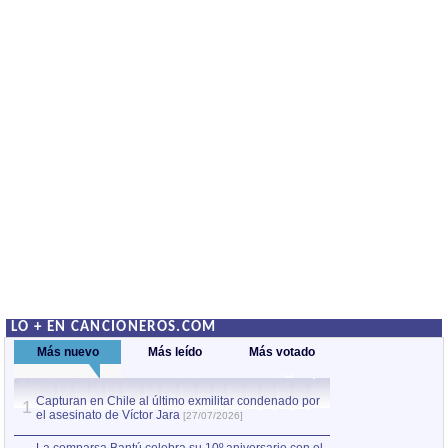
LO + EN CANCIONEROS.COM
Más nuevo
Más leído
Más votado
Capturan en Chile al último exmilitar condenado por
La comparsa Bantú
1
el asesinato de Víctor Jara
mayor desfile de
1
[27/07/2026]
hecho fuera de U
por Manel Gausachs