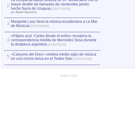
La comparsa Bantú celebra su 10º aniversario con el
mayor desfile de llamadas de candombe jamás
2
Capturan en Chile
2
hecho fuera de Uruguay
[25/07/2026]
el asesinato de Ví
por Manel Gausachs
Margarita Laso lleva la música ecuatoriana a La Mar
3
de Músicas
[22/07/2026]
«Pájaro azul. Cartas desde el exilio» recupera la
4
correspondencia inédita de Mercedes Sosa durante
la dictadura argentina
[21/07/2026]
«Cançons del Grec» celebra medio siglo de música
5
en una noche única en el Teatre Grec
[21/07/2026]
PUBLICIDAD