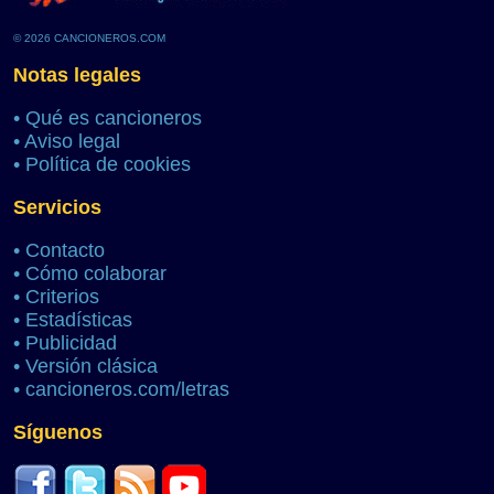
© 2026 CANCIONEROS.COM
Notas legales
•
Qué es cancioneros
•
Aviso legal
•
Política de cookies
Servicios
•
Contacto
•
Cómo colaborar
•
Criterios
•
Estadísticas
•
Publicidad
•
Versión clásica
•
cancioneros.com/letras
Síguenos