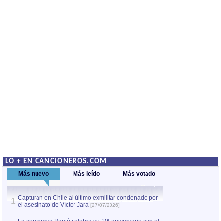
LO + EN CANCIONEROS.COM
Más nuevo
Más leído
Más votado
Capturan en Chile al último exmilitar condenado por
La comparsa Bantú
1
el asesinato de Víctor Jara
mayor desfile de
1
[27/07/2026]
hecho fuera de U
por Manel Gausachs