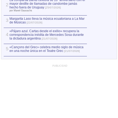
La comparsa Bantú celebra su 10º aniversario con el
mayor desfile de llamadas de candombe jamás
2
hecho fuera de Uruguay
[25/07/2026]
por Manel Gausachs
Margarita Laso lleva la música ecuatoriana a La Mar
3
de Músicas
[22/07/2026]
«Pájaro azul. Cartas desde el exilio» recupera la
4
correspondencia inédita de Mercedes Sosa durante
la dictadura argentina
[21/07/2026]
«Cançons del Grec» celebra medio siglo de música
5
en una noche única en el Teatre Grec
[21/07/2026]
PUBLICIDAD