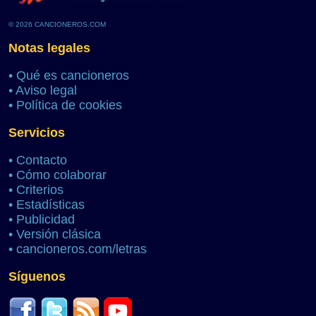
© 2026 CANCIONEROS.COM
Notas legales
•
Qué es cancioneros
•
Aviso legal
•
Política de cookies
Servicios
•
Contacto
•
Cómo colaborar
•
Criterios
•
Estadísticas
•
Publicidad
•
Versión clásica
•
cancioneros.com/letras
Síguenos