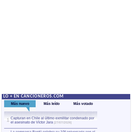
LO + EN CANCIONEROS.COM
Más nuevo
Más leído
Más votado
Capturan en Chile al último exmilitar condenado por
Capturan en Chile
1
1
el asesinato de Víctor Jara
el asesinato de Ví
[27/07/2026]