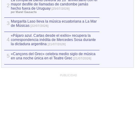
La comparsa Bantú celebra su 10º aniversario con el
mayor desfile de llamadas de candombe jamás
2
Capturan en Chile
2
hecho fuera de Uruguay
[25/07/2026]
el asesinato de Ví
por Manel Gausachs
Margarita Laso lleva la música ecuatoriana a La Mar
3
de Músicas
[22/07/2026]
«Pájaro azul. Cartas desde el exilio» recupera la
4
correspondencia inédita de Mercedes Sosa durante
la dictadura argentina
[21/07/2026]
«Cançons del Grec» celebra medio siglo de música
5
en una noche única en el Teatre Grec
[21/07/2026]
PUBLICIDAD