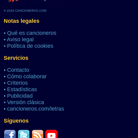
© 2026 CANCIONEROS.COM
Notas legales
•
Qué es cancioneros
•
Aviso legal
•
Política de cookies
Servicios
•
Contacto
•
Cómo colaborar
•
Criterios
•
Estadísticas
•
Publicidad
•
Versión clásica
•
cancioneros.com/letras
Síguenos