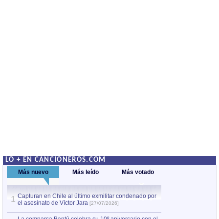
LO + EN CANCIONEROS.COM
Más nuevo
Más leído
Más votado
Capturan en Chile al último exmilitar condenado por
La comparsa Bantú
1
el asesinato de Víctor Jara
mayor desfile de
1
[27/07/2026]
hecho fuera de U
por Manel Gausachs