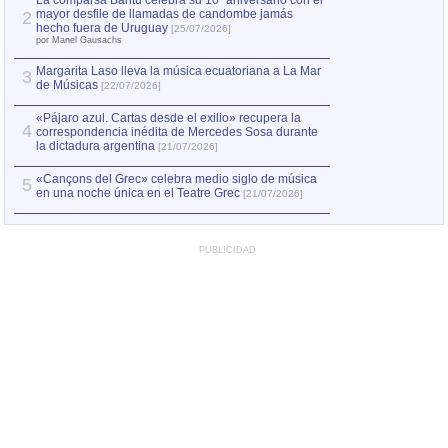
La comparsa Bantú celebra su 10º aniversario con el
mayor desfile de llamadas de candombe jamás
2
Capturan en Chile
2
hecho fuera de Uruguay
[25/07/2026]
el asesinato de Ví
por Manel Gausachs
Margarita Laso lleva la música ecuatoriana a La Mar
3
de Músicas
[22/07/2026]
«Pájaro azul. Cartas desde el exilio» recupera la
4
correspondencia inédita de Mercedes Sosa durante
la dictadura argentina
[21/07/2026]
«Cançons del Grec» celebra medio siglo de música
5
en una noche única en el Teatre Grec
[21/07/2026]
PUBLICIDAD