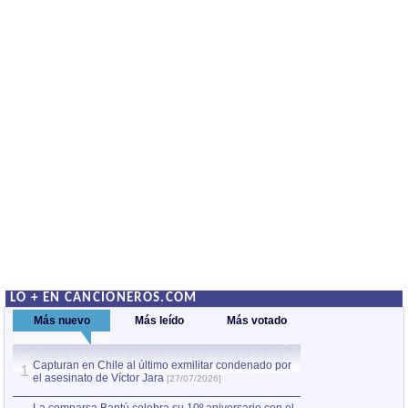
LO + EN CANCIONEROS.COM
Más nuevo
Más leído
Más votado
Capturan en Chile al último exmilitar condenado por
La comparsa Bantú
1
el asesinato de Víctor Jara
mayor desfile de
1
[27/07/2026]
hecho fuera de U
por Manel Gausachs