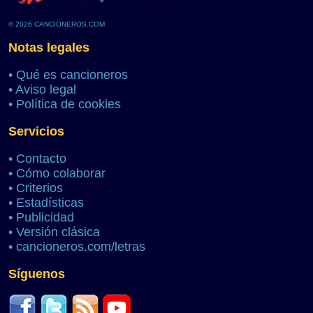
© 2026 CANCIONEROS.COM
Notas legales
•
Qué es cancioneros
•
Aviso legal
•
Política de cookies
Servicios
•
Contacto
•
Cómo colaborar
•
Criterios
•
Estadísticas
•
Publicidad
•
Versión clásica
•
cancioneros.com/letras
Síguenos