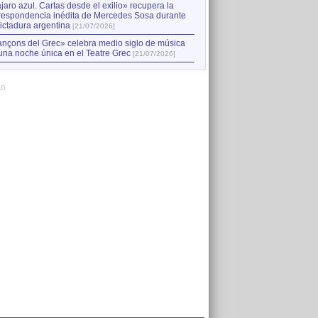
jaro azul. Cartas desde el exilio» recupera la
respondencia inédita de Mercedes Sosa durante
dictadura argentina
[21/07/2026]
nçons del Grec» celebra medio siglo de música
una noche única en el Teatre Grec
[21/07/2026]
AD