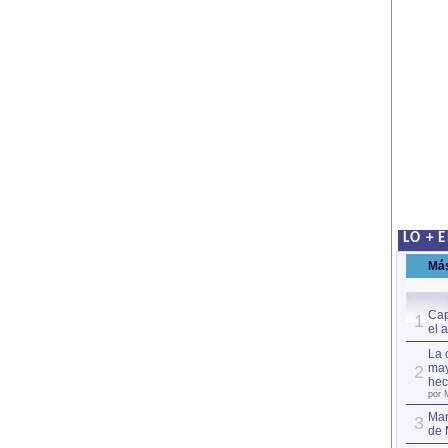
LO + 
Má
Cap
1
el 
La 
may
2
hec
por 
Mar
3
de 