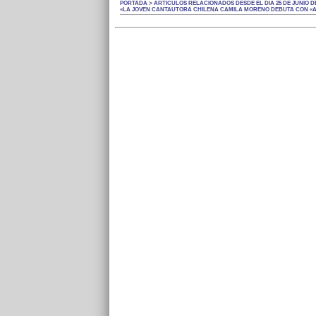
PORTADA > ARTÍCULOS RELACIONADOS DESDE EL DÍA 25 DE JUNIO DE
«LA JOVEN CANTAUTORA CHILENA CAMILA MORENO DEBUTA CON «