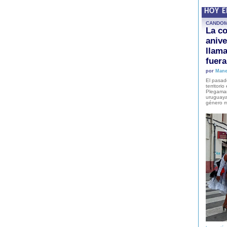
HOY 
CANDO
La co
anive
llam
fuer
por
Mane
El pasad
territori
Plegaman
uruguaya
género m