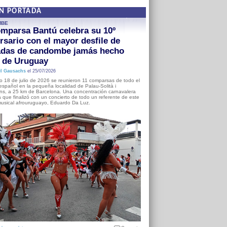
EN PORTADA
MBE
mparsa Bantú celebra su 10º
rsario con el mayor desfile de
adas de candombe jamás hecho
a de Uruguay
l Gausachs
el 25/07/2026
o 18 de julio de 2026 se reunieron 11 comparsas de todo el
o español en la pequeña localidad de Palau-Solità i
s, a 25 km de Barcelona. Una concentración carnavalera
 que finalizó con un concierto de todo un referente de este
usical afrouruguayo, Eduardo Da Luz.