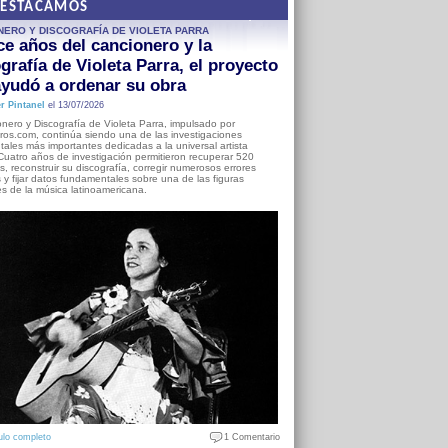
DESTACAMOS
NERO Y DISCOGRAFÍA DE VIOLETA PARRA
e años del cancionero y la
grafía de Violeta Parra, el proyecto
yudó a ordenar su obra
r Pintanel
el 13/07/2026
nero y Discografía de Violeta Parra, impulsado por
ros.com, continúa siendo una de las investigaciones
ales más importantes dedicadas a la universal artista
Cuatro años de investigación permitieron recuperar 520
, reconstruir su discografía, corregir numerosos errores
s y fijar datos fundamentales sobre una de las figuras
es de la música latinoamericana.
ulo completo
1 Comentario