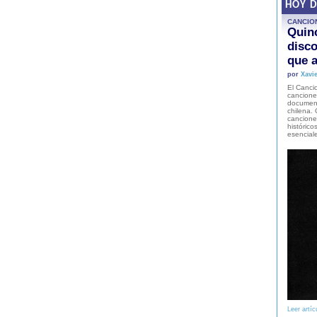
HOY 
CANCIO
Quinc
disco
que a
por
Xavie
El Cancio
cancione
document
chilena. 
canciones
histórico
esencial
Leer artíc