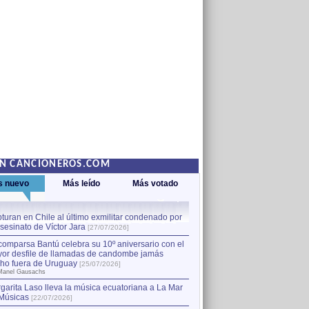
EN CANCIONEROS.COM
s nuevo
Más leído
Más votado
turan en Chile al último exmilitar condenado por
La comparsa Bantú celebra s
asesinato de Víctor Jara
mayor desfile de llamadas
1
[27/07/2026]
hecho fuera de Uruguay
[25
comparsa Bantú celebra su 10º aniversario con el
por Manel Gausachs
or desfile de llamadas de candombe jamás
Capturan en Chile al último
2
ho fuera de Uruguay
[25/07/2026]
el asesinato de Víctor Jara
[
Manel Gausachs
garita Laso lleva la música ecuatoriana a La Mar
Músicas
[22/07/2026]