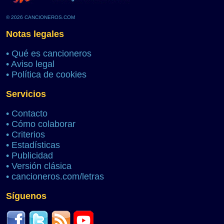
© 2026 CANCIONEROS.COM
Notas legales
•
Qué es cancioneros
•
Aviso legal
•
Política de cookies
Servicios
•
Contacto
•
Cómo colaborar
•
Criterios
•
Estadísticas
•
Publicidad
•
Versión clásica
•
cancioneros.com/letras
Síguenos