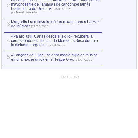
La comparsa Bantú celebra su 10º aniversario con el
mayor desfile de llamadas de candombe jamás
2
Capturan en Chile
2
hecho fuera de Uruguay
[25/07/2026]
el asesinato de Ví
por Manel Gausachs
Margarita Laso lleva la música ecuatoriana a La Mar
3
de Músicas
[22/07/2026]
«Pájaro azul. Cartas desde el exilio» recupera la
4
correspondencia inédita de Mercedes Sosa durante
la dictadura argentina
[21/07/2026]
«Cançons del Grec» celebra medio siglo de música
5
en una noche única en el Teatre Grec
[21/07/2026]
PUBLICIDAD