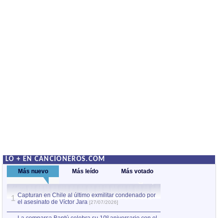
LO + EN CANCIONEROS.COM
Más nuevo
Más leído
Más votado
Capturan en Chile al último exmilitar condenado por
La comparsa Bantú
1
el asesinato de Víctor Jara
mayor desfile de
1
[27/07/2026]
hecho fuera de U
por Manel Gausachs