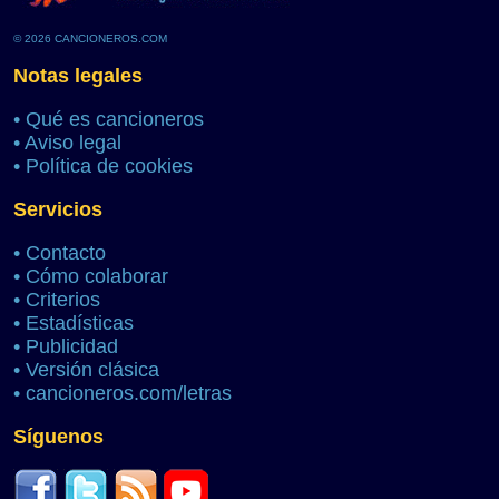
© 2026 CANCIONEROS.COM
Notas legales
•
Qué es cancioneros
•
Aviso legal
•
Política de cookies
Servicios
•
Contacto
•
Cómo colaborar
•
Criterios
•
Estadísticas
•
Publicidad
•
Versión clásica
•
cancioneros.com/letras
Síguenos