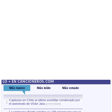
LO + EN CANCIONEROS.COM
Más nuevo
Más leído
Más votado
Capturan en Chile al último exmilitar condenado por
La comparsa Bantú
1
el asesinato de Víctor Jara
mayor desfile de
1
[27/07/2026]
hecho fuera de U
por Manel Gausachs