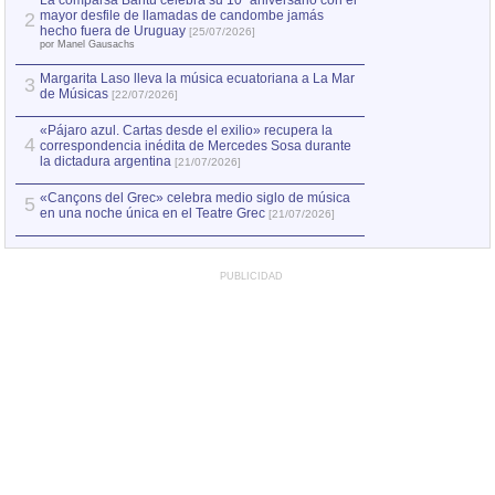
La comparsa Bantú celebra su 10º aniversario con el
mayor desfile de llamadas de candombe jamás
2
Capturan en Chile
2
hecho fuera de Uruguay
[25/07/2026]
el asesinato de Ví
por Manel Gausachs
Margarita Laso lleva la música ecuatoriana a La Mar
3
de Músicas
[22/07/2026]
«Pájaro azul. Cartas desde el exilio» recupera la
4
correspondencia inédita de Mercedes Sosa durante
la dictadura argentina
[21/07/2026]
«Cançons del Grec» celebra medio siglo de música
5
en una noche única en el Teatre Grec
[21/07/2026]
PUBLICIDAD