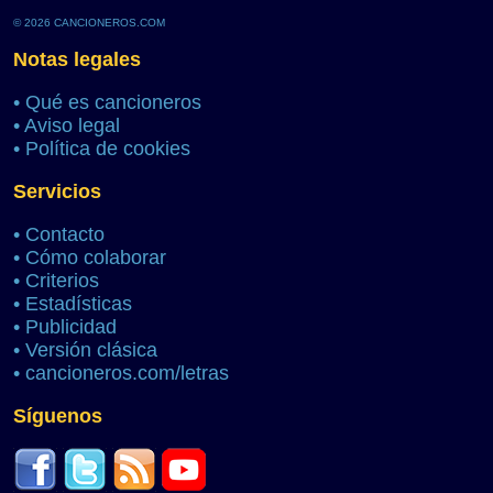
© 2026 CANCIONEROS.COM
Notas legales
•
Qué es cancioneros
•
Aviso legal
•
Política de cookies
Servicios
•
Contacto
•
Cómo colaborar
•
Criterios
•
Estadísticas
•
Publicidad
•
Versión clásica
•
cancioneros.com/letras
Síguenos