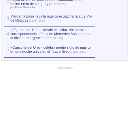
mayor desfile de llamadas de candombe jamás
2
Capturan en Chile
2
hecho fuera de Uruguay
[25/07/2026]
el asesinato de Ví
por Manel Gausachs
Margarita Laso lleva la música ecuatoriana a La Mar
Margarita Laso ll
3
3
de Músicas
de Músicas
[22/07/2026]
[22/07
«Pájaro azul. Cartas desde el exilio» recupera la
4
correspondencia inédita de Mercedes Sosa durante
la dictadura argentina
[21/07/2026]
«Cançons del Grec» celebra medio siglo de música
5
en una noche única en el Teatre Grec
[21/07/2026]
PUBLICIDAD