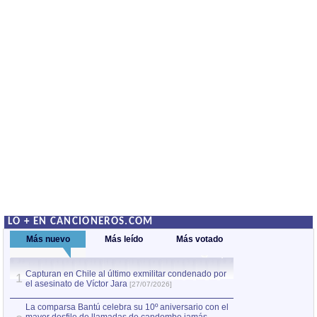
LO + EN CANCIONEROS.COM
Más nuevo
Más leído
Más votado
Capturan en Chile al último exmilitar condenado por
La comparsa Bantú
1
el asesinato de Víctor Jara
mayor desfile de
1
[27/07/2026]
hecho fuera de U
por Manel Gausachs
La comparsa Bantú celebra su 10º aniversario con el