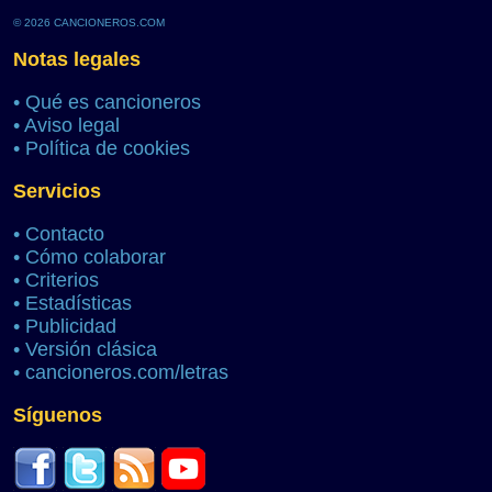
© 2026 CANCIONEROS.COM
Notas legales
•
Qué es cancioneros
•
Aviso legal
•
Política de cookies
Servicios
•
Contacto
•
Cómo colaborar
•
Criterios
•
Estadísticas
•
Publicidad
•
Versión clásica
•
cancioneros.com/letras
Síguenos