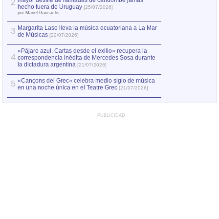
mayor desfile de llamadas de candombe jamás
2
Capturan en Chile
2
hecho fuera de Uruguay
[25/07/2026]
el asesinato de Ví
por Manel Gausachs
Margarita Laso lleva la música ecuatoriana a La Mar
Margarita Laso ll
3
3
de Músicas
de Músicas
[22/07/2026]
[22/07
«Pájaro azul. Cartas desde el exilio» recupera la
4
correspondencia inédita de Mercedes Sosa durante
la dictadura argentina
[21/07/2026]
«Cançons del Grec» celebra medio siglo de música
5
en una noche única en el Teatre Grec
[21/07/2026]
PUBLICIDAD