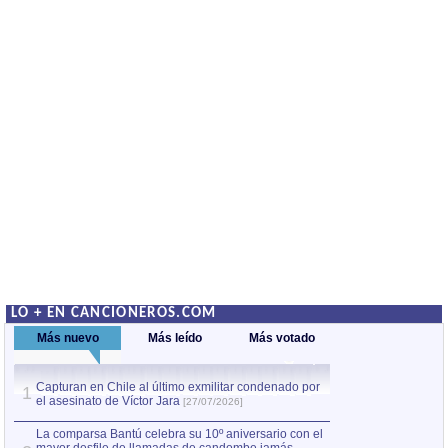
LO + EN CANCIONEROS.COM
Más nuevo
Más leído
Más votado
Capturan en Chile al último exmilitar condenado por
La comparsa Bantú
1
el asesinato de Víctor Jara
mayor desfile de
1
[27/07/2026]
hecho fuera de U
por Manel Gausachs
La comparsa Bantú celebra su 10º aniversario con el