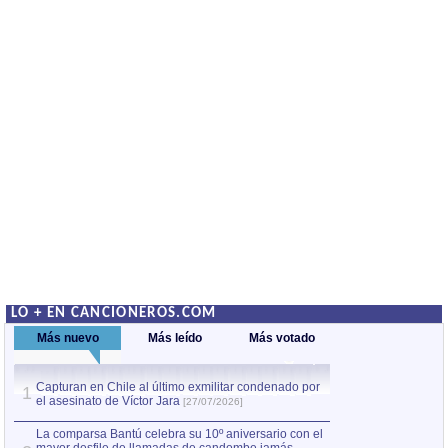
LO + EN CANCIONEROS.COM
Más nuevo
Más leído
Más votado
Capturan en Chile al último exmilitar condenado por
La comparsa Bantú
1
el asesinato de Víctor Jara
mayor desfile de
1
[27/07/2026]
hecho fuera de U
por Manel Gausachs
La comparsa Bantú celebra su 10º aniversario con el