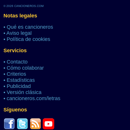
© 2026 CANCIONEROS.COM
Notas legales
•
Qué es cancioneros
•
Aviso legal
•
Política de cookies
Servicios
•
Contacto
•
Cómo colaborar
•
Criterios
•
Estadísticas
•
Publicidad
•
Versión clásica
•
cancioneros.com/letras
Síguenos