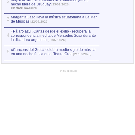
mayor desfile de llamadas de candombe jamás
2
Capturan en Chile
2
hecho fuera de Uruguay
[25/07/2026]
el asesinato de Ví
por Manel Gausachs
Margarita Laso lleva la música ecuatoriana a La Mar
3
de Músicas
[22/07/2026]
«Pájaro azul. Cartas desde el exilio» recupera la
4
correspondencia inédita de Mercedes Sosa durante
la dictadura argentina
[21/07/2026]
«Cançons del Grec» celebra medio siglo de música
5
en una noche única en el Teatre Grec
[21/07/2026]
PUBLICIDAD