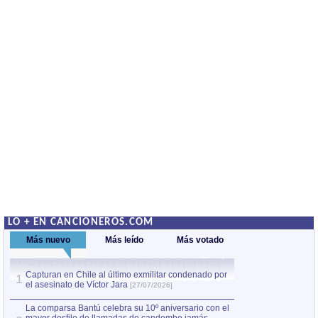
LO + EN CANCIONEROS.COM
Más nuevo
Más leído
Más votado
Capturan en Chile al último exmilitar condenado por
La comparsa Bantú
1
el asesinato de Víctor Jara
mayor desfile de
1
[27/07/2026]
hecho fuera de U
por Manel Gausachs
La comparsa Bantú celebra su 10º aniversario con el