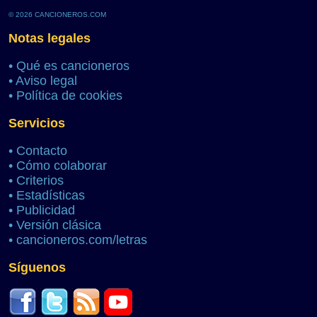
© 2026 CANCIONEROS.COM
Notas legales
•
Qué es cancioneros
•
Aviso legal
•
Política de cookies
Servicios
•
Contacto
•
Cómo colaborar
•
Criterios
•
Estadísticas
•
Publicidad
•
Versión clásica
•
cancioneros.com/letras
Síguenos