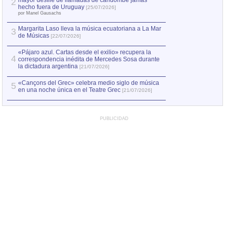
mayor desfile de llamadas de candombe jamás
2
Capturan en Chile
2
hecho fuera de Uruguay
[25/07/2026]
el asesinato de Ví
por Manel Gausachs
Margarita Laso lleva la música ecuatoriana a La Mar
3
de Músicas
[22/07/2026]
«Pájaro azul. Cartas desde el exilio» recupera la
4
correspondencia inédita de Mercedes Sosa durante
la dictadura argentina
[21/07/2026]
«Cançons del Grec» celebra medio siglo de música
5
en una noche única en el Teatre Grec
[21/07/2026]
PUBLICIDAD