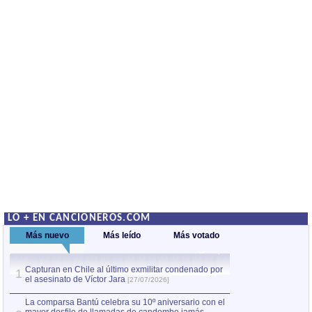
LO + EN CANCIONEROS.COM
Más nuevo
Más leído
Más votado
Capturan en Chile al último exmilitar condenado por
La comparsa Bantú
1
el asesinato de Víctor Jara
mayor desfile de
1
[27/07/2026]
hecho fuera de U
por Manel Gausachs
La comparsa Bantú celebra su 10º aniversario con el