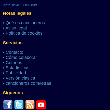
© 2026 CANCIONEROS.COM
Notas legales
•
Qué es cancioneros
•
Aviso legal
•
Política de cookies
Servicios
•
Contacto
•
Cómo colaborar
•
Criterios
•
Estadísticas
•
Publicidad
•
Versión clásica
•
cancioneros.com/letras
Síguenos