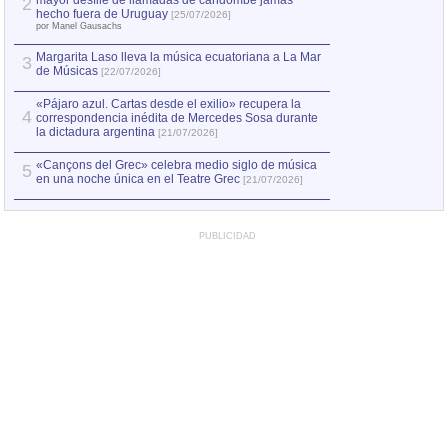
mayor desfile de llamadas de candombe jamás
2
Capturan en Chile
2
hecho fuera de Uruguay
[25/07/2026]
el asesinato de Ví
por Manel Gausachs
Margarita Laso lleva la música ecuatoriana a La Mar
3
de Músicas
[22/07/2026]
«Pájaro azul. Cartas desde el exilio» recupera la
4
correspondencia inédita de Mercedes Sosa durante
la dictadura argentina
[21/07/2026]
«Cançons del Grec» celebra medio siglo de música
5
en una noche única en el Teatre Grec
[21/07/2026]
PUBLICIDAD