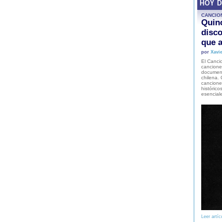
HOY 
CANCIO
Quinc
disco
que a
por
Xavie
El Cancio
cancione
document
chilena. 
canciones
histórico
esencial
Leer artíc