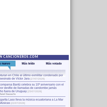
EN CANCIONEROS.COM
s nuevo
Más leído
Más votado
turan en Chile al último exmilitar condenado por
La comparsa Bantú celebra s
asesinato de Víctor Jara
mayor desfile de llamadas
1
[27/07/2026]
hecho fuera de Uruguay
[25
comparsa Bantú celebra su 10º aniversario con el
por Manel Gausachs
or desfile de llamadas de candombe jamás
Capturan en Chile al último
2
ho fuera de Uruguay
[25/07/2026]
el asesinato de Víctor Jara
[
Manel Gausachs
garita Laso lleva la música ecuatoriana a La Mar
Músicas
[22/07/2026]