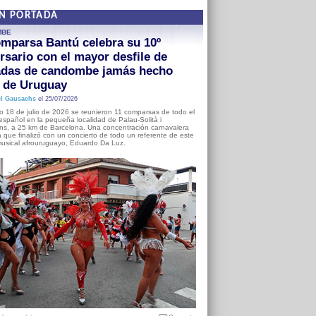
EN PORTADA
MBE
mparsa Bantú celebra su 10º
rsario con el mayor desfile de
adas de candombe jamás hecho
a de Uruguay
l Gausachs
el 25/07/2026
o 18 de julio de 2026 se reunieron 11 comparsas de todo el
o español en la pequeña localidad de Palau-Solità i
s, a 25 km de Barcelona. Una concentración carnavalera
 que finalizó con un concierto de todo un referente de este
usical afrouruguayo, Eduardo Da Luz.