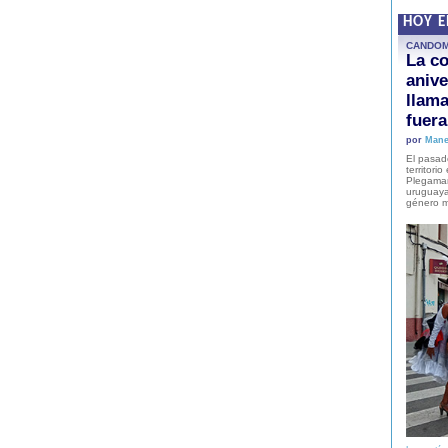
HOY 
CANDO
La co
anive
llam
fuer
por
Mane
El pasad
territori
Plegaman
uruguaya
género m