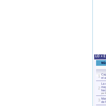
LO + 
Má
Cap
1
el 
La 
may
2
hec
por 
Mar
3
de 