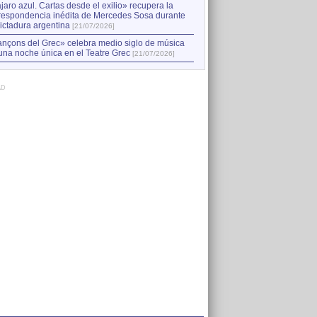
jaro azul. Cartas desde el exilio» recupera la
respondencia inédita de Mercedes Sosa durante
dictadura argentina
[21/07/2026]
nçons del Grec» celebra medio siglo de música
una noche única en el Teatre Grec
[21/07/2026]
AD