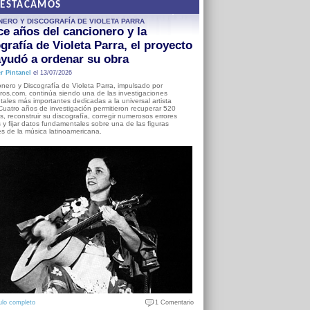
DESTACAMOS
NERO Y DISCOGRAFÍA DE VIOLETA PARRA
e años del cancionero y la
grafía de Violeta Parra, el proyecto
yudó a ordenar su obra
r Pintanel
el 13/07/2026
nero y Discografía de Violeta Parra, impulsado por
ros.com, continúa siendo una de las investigaciones
ales más importantes dedicadas a la universal artista
Cuatro años de investigación permitieron recuperar 520
, reconstruir su discografía, corregir numerosos errores
s y fijar datos fundamentales sobre una de las figuras
es de la música latinoamericana.
ulo completo
1 Comentario