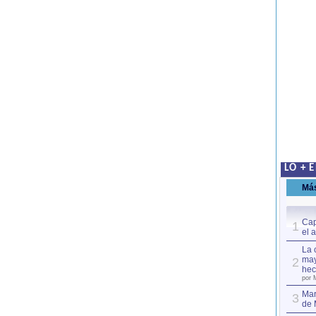
LO + 
Má
Cap
1
el 
La 
may
2
hec
por 
Mar
3
de 