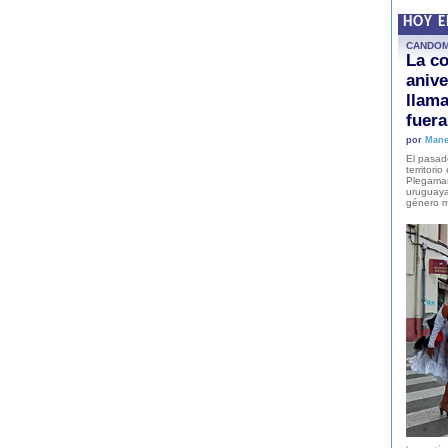
HOY 
CANDO
La co
anive
llam
fuer
por
Mane
El pasad
territori
Plegaman
uruguaya
género m