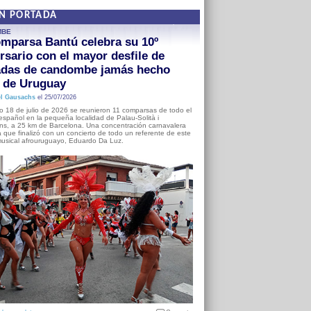
EN PORTADA
MBE
mparsa Bantú celebra su 10º
rsario con el mayor desfile de
adas de candombe jamás hecho
a de Uruguay
l Gausachs
el 25/07/2026
o 18 de julio de 2026 se reunieron 11 comparsas de todo el
o español en la pequeña localidad de Palau-Solità i
s, a 25 km de Barcelona. Una concentración carnavalera
 que finalizó con un concierto de todo un referente de este
usical afrouruguayo, Eduardo Da Luz.