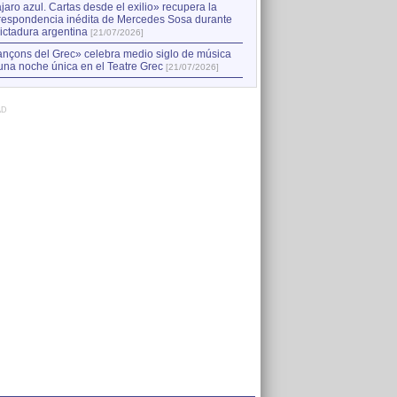
jaro azul. Cartas desde el exilio» recupera la
respondencia inédita de Mercedes Sosa durante
dictadura argentina
[21/07/2026]
nçons del Grec» celebra medio siglo de música
una noche única en el Teatre Grec
[21/07/2026]
AD