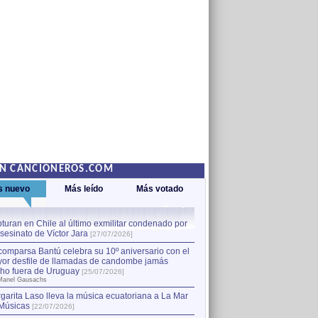
EN CANCIONEROS.COM
s nuevo
Más leído
Más votado
turan en Chile al último exmilitar condenado por
La comparsa Bantú celebra s
asesinato de Víctor Jara
mayor desfile de llamadas
1
[27/07/2026]
hecho fuera de Uruguay
[25
comparsa Bantú celebra su 10º aniversario con el
por Manel Gausachs
or desfile de llamadas de candombe jamás
Capturan en Chile al último
2
ho fuera de Uruguay
[25/07/2026]
el asesinato de Víctor Jara
[
Manel Gausachs
garita Laso lleva la música ecuatoriana a La Mar
Margarita Laso lleva la mús
3
Músicas
de Músicas
[22/07/2026]
[22/07/2026]