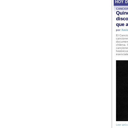
HOY 
CANCIO
Quinc
disco
que a
por
Xavie
El Cancio
cancione
document
chilena. 
canciones
histórico
esencial
Leer artíc