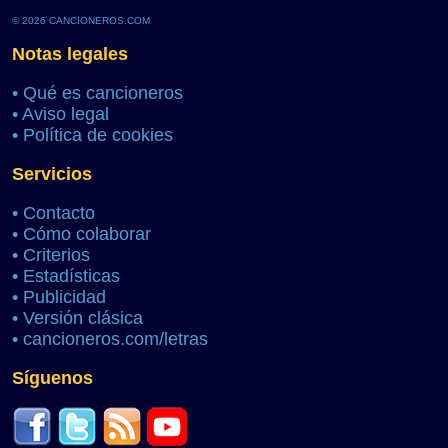
© 2026 CANCIONEROS.COM
Notas legales
•
Qué es cancioneros
•
Aviso legal
•
Política de cookies
Servicios
•
Contacto
•
Cómo colaborar
•
Criterios
•
Estadísticas
•
Publicidad
•
Versión clásica
•
cancioneros.com/letras
Síguenos