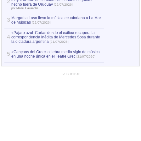
mayor desfile de llamadas de candombe jamás
2
hecho fuera de Uruguay
[25/07/2026]
por Manel Gausachs
Margarita Laso lleva la música ecuatoriana a La Mar
3
de Músicas
[22/07/2026]
«Pájaro azul. Cartas desde el exilio» recupera la
4
correspondencia inédita de Mercedes Sosa durante
la dictadura argentina
[21/07/2026]
«Cançons del Grec» celebra medio siglo de música
5
en una noche única en el Teatre Grec
[21/07/2026]
PUBLICIDAD