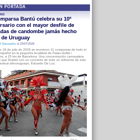
EN PORTADA
MBE
mparsa Bantú celebra su 10º
rsario con el mayor desfile de
adas de candombe jamás hecho
a de Uruguay
l Gausachs
el 25/07/2026
o 18 de julio de 2026 se reunieron 11 comparsas de todo el
o español en la pequeña localidad de Palau-Solità i
s, a 25 km de Barcelona. Una concentración carnavalera
 que finalizó con un concierto de todo un referente de este
usical afrouruguayo, Eduardo Da Luz.