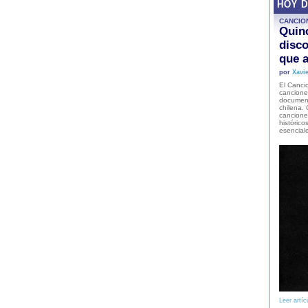
HOY 
CANCIO
Quinc
disco
que a
por
Xavie
El Cancio
cancione
document
chilena. 
canciones
histórico
esencial
Leer artíc