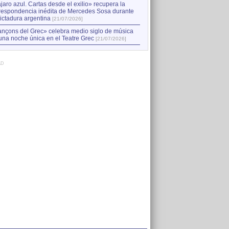
jaro azul. Cartas desde el exilio» recupera la
respondencia inédita de Mercedes Sosa durante
dictadura argentina
[21/07/2026]
nçons del Grec» celebra medio siglo de música
una noche única en el Teatre Grec
[21/07/2026]
AD