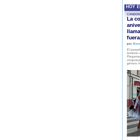
HOY 
CANDO
La co
anive
llam
fuer
por
Mane
El pasad
territori
Plegaman
uruguaya
género m