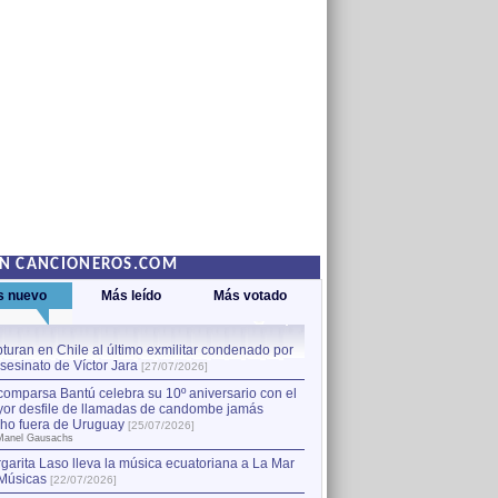
EN CANCIONEROS.COM
s nuevo
Más leído
Más votado
turan en Chile al último exmilitar condenado por
La comparsa Bantú celebra s
asesinato de Víctor Jara
mayor desfile de llamadas
1
[27/07/2026]
hecho fuera de Uruguay
[25
comparsa Bantú celebra su 10º aniversario con el
por Manel Gausachs
or desfile de llamadas de candombe jamás
Capturan en Chile al último
2
ho fuera de Uruguay
[25/07/2026]
el asesinato de Víctor Jara
[
Manel Gausachs
garita Laso lleva la música ecuatoriana a La Mar
Músicas
[22/07/2026]