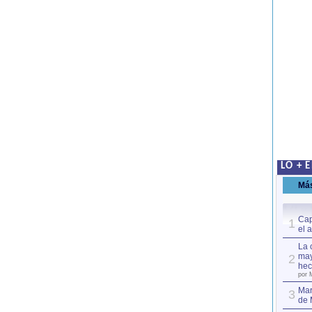
LO + 
Má
Cap
1
el 
La 
may
2
hec
por 
Mar
3
de 