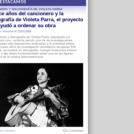
DESTACAMOS
NERO Y DISCOGRAFÍA DE VIOLETA PARRA
e años del cancionero y la
grafía de Violeta Parra, el proyecto
yudó a ordenar su obra
r Pintanel
el 13/07/2026
nero y Discografía de Violeta Parra, impulsado por
ros.com, continúa siendo una de las investigaciones
ales más importantes dedicadas a la universal artista
Cuatro años de investigación permitieron recuperar 520
, reconstruir su discografía, corregir numerosos errores
s y fijar datos fundamentales sobre una de las figuras
es de la música latinoamericana.
ulo completo
1 Comentario