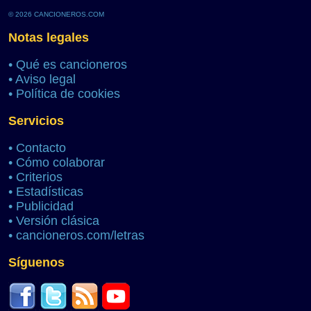
© 2026 CANCIONEROS.COM
Notas legales
•
Qué es cancioneros
•
Aviso legal
•
Política de cookies
Servicios
•
Contacto
•
Cómo colaborar
•
Criterios
•
Estadísticas
•
Publicidad
•
Versión clásica
•
cancioneros.com/letras
Síguenos