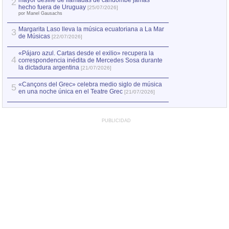
mayor desfile de llamadas de candombe jamás
2
Capturan en Chile
2
hecho fuera de Uruguay
[25/07/2026]
el asesinato de Ví
por Manel Gausachs
Margarita Laso lleva la música ecuatoriana a La Mar
3
de Músicas
[22/07/2026]
«Pájaro azul. Cartas desde el exilio» recupera la
4
correspondencia inédita de Mercedes Sosa durante
la dictadura argentina
[21/07/2026]
«Cançons del Grec» celebra medio siglo de música
5
en una noche única en el Teatre Grec
[21/07/2026]
PUBLICIDAD