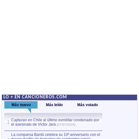
LO + EN CANCIONEROS.COM
Más nuevo
Más leído
Más votado
Capturan en Chile al último exmilitar condenado por
La comparsa Bantú
1
el asesinato de Víctor Jara
mayor desfile de
1
[27/07/2026]
hecho fuera de U
por Manel Gausachs
La comparsa Bantú celebra su 10º aniversario con el