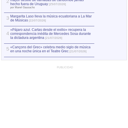
mayor desfile de llamadas de candombe jamás
2
Capturan en Chile
2
hecho fuera de Uruguay
[25/07/2026]
el asesinato de Ví
por Manel Gausachs
Margarita Laso lleva la música ecuatoriana a La Mar
3
de Músicas
[22/07/2026]
«Pájaro azul. Cartas desde el exilio» recupera la
4
correspondencia inédita de Mercedes Sosa durante
la dictadura argentina
[21/07/2026]
«Cançons del Grec» celebra medio siglo de música
5
en una noche única en el Teatre Grec
[21/07/2026]
PUBLICIDAD