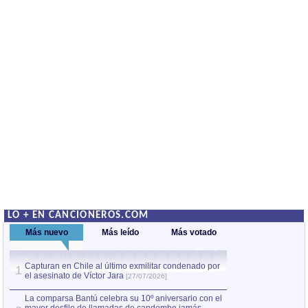
LO + EN CANCIONEROS.COM
Más nuevo
Más leído
Más votado
Capturan en Chile al último exmilitar condenado por
La comparsa Bantú
1
el asesinato de Víctor Jara
mayor desfile de
1
[27/07/2026]
hecho fuera de U
por Manel Gausachs
La comparsa Bantú celebra su 10º aniversario con el