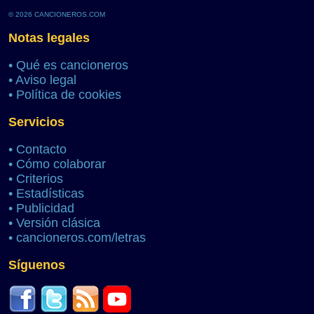
© 2026 CANCIONEROS.COM
Notas legales
•
Qué es cancioneros
•
Aviso legal
•
Política de cookies
Servicios
•
Contacto
•
Cómo colaborar
•
Criterios
•
Estadísticas
•
Publicidad
•
Versión clásica
•
cancioneros.com/letras
Síguenos