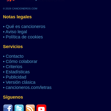
© 2026 CANCIONEROS.COM
Notas legales
•
Qué es cancioneros
•
Aviso legal
•
Política de cookies
Servicios
•
Contacto
•
Cómo colaborar
•
Criterios
•
Estadísticas
•
Publicidad
•
Versión clásica
•
cancioneros.com/letras
Síguenos