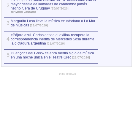
La comparsa Bantú celebra su 10º aniversario con el
mayor desfile de llamadas de candombe jamás
2
Capturan en Chile
2
hecho fuera de Uruguay
[25/07/2026]
el asesinato de Ví
por Manel Gausachs
Margarita Laso lleva la música ecuatoriana a La Mar
3
de Músicas
[22/07/2026]
«Pájaro azul. Cartas desde el exilio» recupera la
4
correspondencia inédita de Mercedes Sosa durante
la dictadura argentina
[21/07/2026]
«Cançons del Grec» celebra medio siglo de música
5
en una noche única en el Teatre Grec
[21/07/2026]
PUBLICIDAD