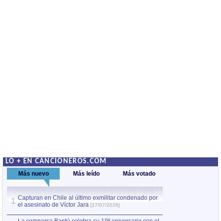
LO + EN CANCIONEROS.COM
Más nuevo
Más leído
Más votado
Capturan en Chile al último exmilitar condenado por
La comparsa Bantú
1
el asesinato de Víctor Jara
mayor desfile de
1
[27/07/2026]
hecho fuera de U
por Manel Gausachs