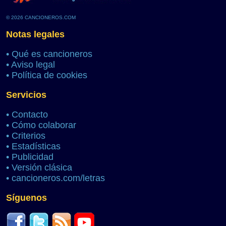
© 2026 CANCIONEROS.COM
Notas legales
•
Qué es cancioneros
•
Aviso legal
•
Política de cookies
Servicios
•
Contacto
•
Cómo colaborar
•
Criterios
•
Estadísticas
•
Publicidad
•
Versión clásica
•
cancioneros.com/letras
Síguenos