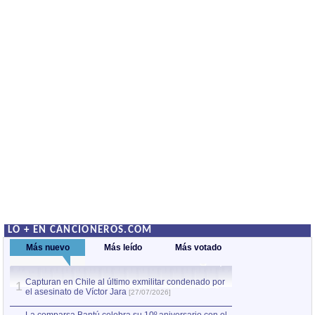
LO + EN CANCIONEROS.COM
Más nuevo
Más leído
Más votado
Capturan en Chile al último exmilitar condenado por
La comparsa Bantú
1
el asesinato de Víctor Jara
mayor desfile de
1
[27/07/2026]
hecho fuera de U
por Manel Gausachs