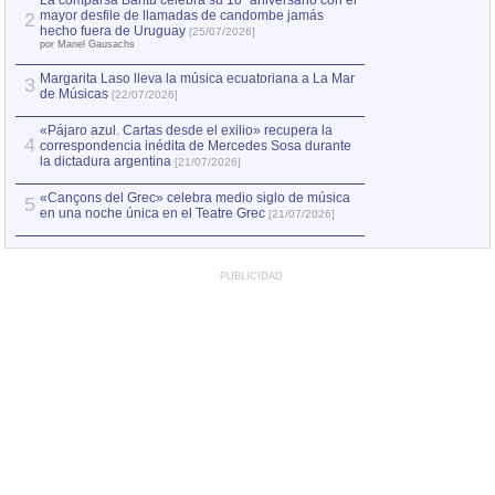
La comparsa Bantú celebra su 10º aniversario con el
mayor desfile de llamadas de candombe jamás
2
Capturan en Chile
2
hecho fuera de Uruguay
[25/07/2026]
el asesinato de Ví
por Manel Gausachs
Margarita Laso lleva la música ecuatoriana a La Mar
3
de Músicas
[22/07/2026]
«Pájaro azul. Cartas desde el exilio» recupera la
4
correspondencia inédita de Mercedes Sosa durante
la dictadura argentina
[21/07/2026]
«Cançons del Grec» celebra medio siglo de música
5
en una noche única en el Teatre Grec
[21/07/2026]
PUBLICIDAD