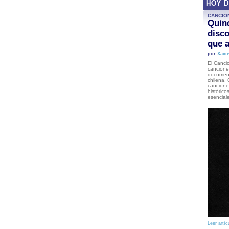
HOY 
CANCIO
Quinc
disco
que a
por
Xavie
El Cancio
cancione
document
chilena. 
canciones
histórico
esencial
Leer artíc