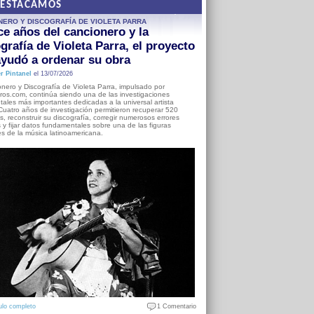
DESTACAMOS
NERO Y DISCOGRAFÍA DE VIOLETA PARRA
e años del cancionero y la
grafía de Violeta Parra, el proyecto
yudó a ordenar su obra
r Pintanel
el 13/07/2026
nero y Discografía de Violeta Parra, impulsado por
ros.com, continúa siendo una de las investigaciones
ales más importantes dedicadas a la universal artista
Cuatro años de investigación permitieron recuperar 520
, reconstruir su discografía, corregir numerosos errores
s y fijar datos fundamentales sobre una de las figuras
es de la música latinoamericana.
ulo completo
1 Comentario