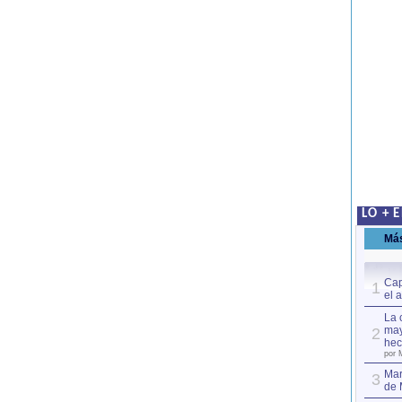
LO + 
Má
Cap
1
el 
La 
may
2
hec
por 
Mar
3
de 