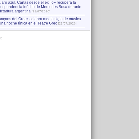
jaro azul. Cartas desde el exilio» recupera la
respondencia inédita de Mercedes Sosa durante
dictadura argentina
[21/07/2026]
nçons del Grec» celebra medio siglo de música
una noche única en el Teatre Grec
[21/07/2026]
AD