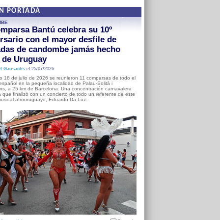
EN PORTADA
MBE
mparsa Bantú celebra su 10º
rsario con el mayor desfile de
adas de candombe jamás hecho
a de Uruguay
l Gausachs
el 25/07/2026
o 18 de julio de 2026 se reunieron 11 comparsas de todo el
o español en la pequeña localidad de Palau-Solità i
s, a 25 km de Barcelona. Una concentración carnavalera
 que finalizó con un concierto de todo un referente de este
usical afrouruguayo, Eduardo Da Luz.