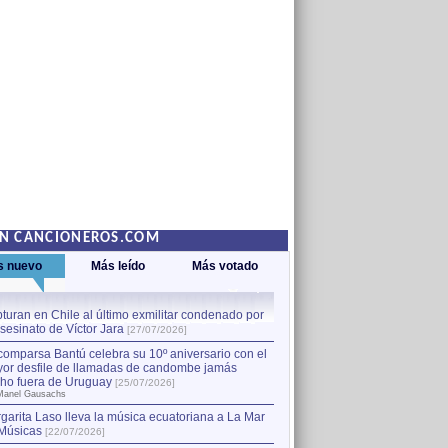
EN CANCIONEROS.COM
s nuevo
Más leído
Más votado
turan en Chile al último exmilitar condenado por
La comparsa Bantú celebra s
asesinato de Víctor Jara
mayor desfile de llamadas
1
[27/07/2026]
hecho fuera de Uruguay
[25
comparsa Bantú celebra su 10º aniversario con el
por Manel Gausachs
or desfile de llamadas de candombe jamás
Capturan en Chile al último
2
ho fuera de Uruguay
[25/07/2026]
el asesinato de Víctor Jara
[
Manel Gausachs
garita Laso lleva la música ecuatoriana a La Mar
Músicas
[22/07/2026]