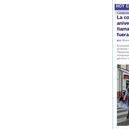
HOY 
CANDO
La co
anive
llam
fuer
por
Mane
El pasad
territori
Plegaman
uruguaya
género m