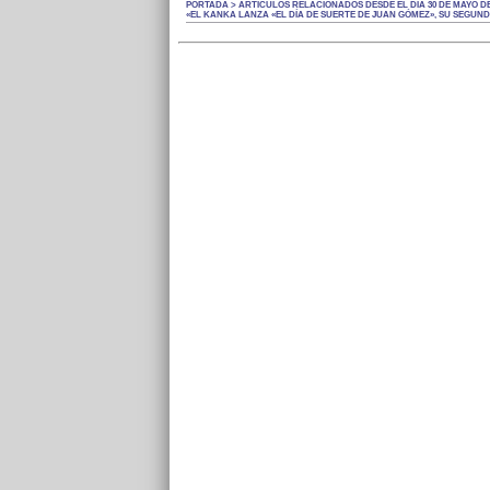
PORTADA > ARTÍCULOS RELACIONADOS DESDE EL DÍA 30 DE MAYO DE
«EL KANKA LANZA «EL DÍA DE SUERTE DE JUAN GÓMEZ», SU SEGUND