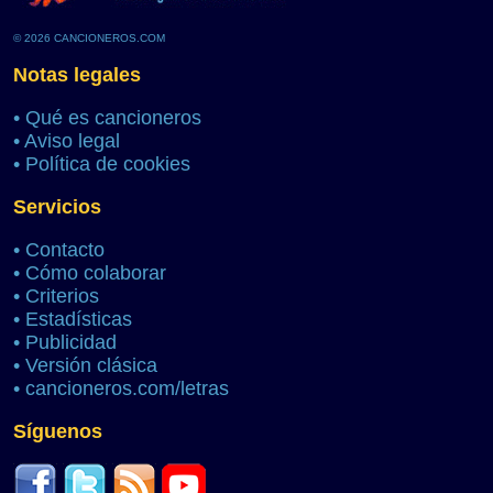
© 2026 CANCIONEROS.COM
Notas legales
•
Qué es cancioneros
•
Aviso legal
•
Política de cookies
Servicios
•
Contacto
•
Cómo colaborar
•
Criterios
•
Estadísticas
•
Publicidad
•
Versión clásica
•
cancioneros.com/letras
Síguenos