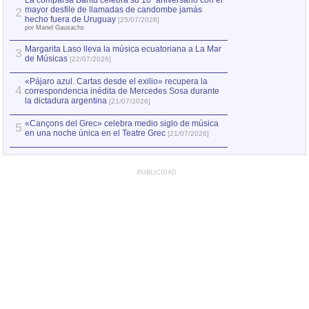
La comparsa Bantú celebra su 10º aniversario con el
mayor desfile de llamadas de candombe jamás
2
Capturan en Chile
2
hecho fuera de Uruguay
[25/07/2026]
el asesinato de Ví
por Manel Gausachs
Margarita Laso lleva la música ecuatoriana a La Mar
3
de Músicas
[22/07/2026]
«Pájaro azul. Cartas desde el exilio» recupera la
4
correspondencia inédita de Mercedes Sosa durante
la dictadura argentina
[21/07/2026]
«Cançons del Grec» celebra medio siglo de música
5
en una noche única en el Teatre Grec
[21/07/2026]
PUBLICIDAD