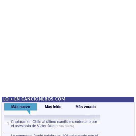
LO + EN CANCIONEROS.COM
Más nuevo
Más leído
Más votado
Capturan en Chile al último exmilitar condenado por
Capturan en Chile
1
1
el asesinato de Víctor Jara
el asesinato de Ví
[27/07/2026]