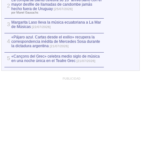
La comparsa Bantú celebra su 10º aniversario con el
mayor desfile de llamadas de candombe jamás
2
hecho fuera de Uruguay
[25/07/2026]
por Manel Gausachs
Margarita Laso lleva la música ecuatoriana a La Mar
3
de Músicas
[22/07/2026]
«Pájaro azul. Cartas desde el exilio» recupera la
4
correspondencia inédita de Mercedes Sosa durante
la dictadura argentina
[21/07/2026]
«Cançons del Grec» celebra medio siglo de música
5
en una noche única en el Teatre Grec
[21/07/2026]
PUBLICIDAD