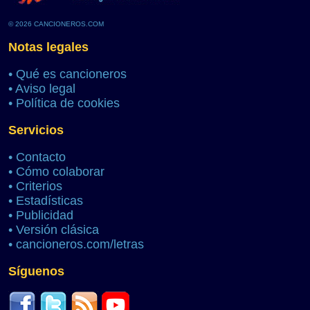
© 2026 CANCIONEROS.COM
Notas legales
•
Qué es cancioneros
•
Aviso legal
•
Política de cookies
Servicios
•
Contacto
•
Cómo colaborar
•
Criterios
•
Estadísticas
•
Publicidad
•
Versión clásica
•
cancioneros.com/letras
Síguenos