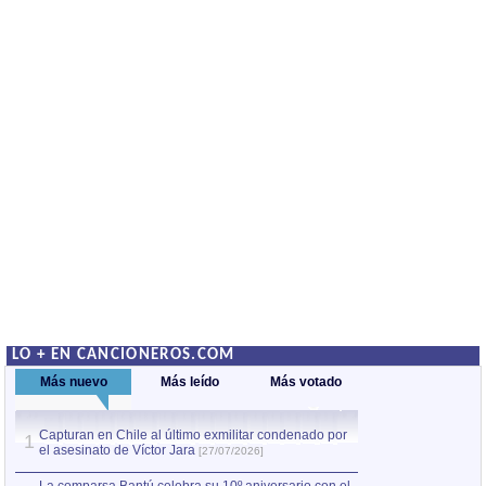
LO + EN CANCIONEROS.COM
Más nuevo
Más leído
Más votado
Capturan en Chile al último exmilitar condenado por
La comparsa Bantú
1
el asesinato de Víctor Jara
mayor desfile de
1
[27/07/2026]
hecho fuera de U
por Manel Gausachs