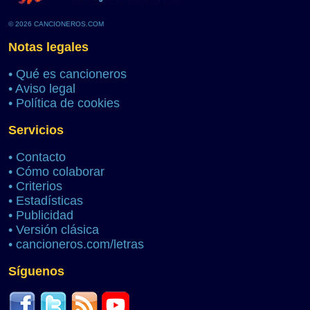
© 2026 CANCIONEROS.COM
Notas legales
•
Qué es cancioneros
•
Aviso legal
•
Política de cookies
Servicios
•
Contacto
•
Cómo colaborar
•
Criterios
•
Estadísticas
•
Publicidad
•
Versión clásica
•
cancioneros.com/letras
Síguenos