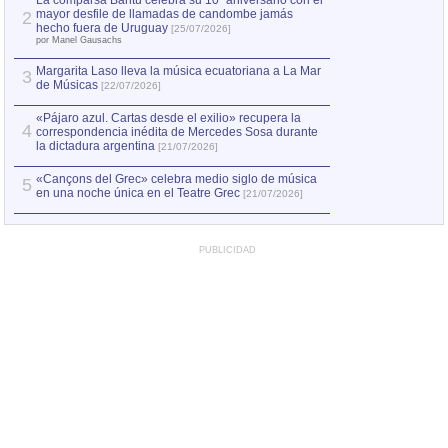
La comparsa Bantú celebra su 10º aniversario con el
mayor desfile de llamadas de candombe jamás
2
Capturan en Chile
2
hecho fuera de Uruguay
[25/07/2026]
el asesinato de Ví
por Manel Gausachs
Margarita Laso lleva la música ecuatoriana a La Mar
3
de Músicas
[22/07/2026]
«Pájaro azul. Cartas desde el exilio» recupera la
4
correspondencia inédita de Mercedes Sosa durante
la dictadura argentina
[21/07/2026]
«Cançons del Grec» celebra medio siglo de música
5
en una noche única en el Teatre Grec
[21/07/2026]
PUBLICIDAD