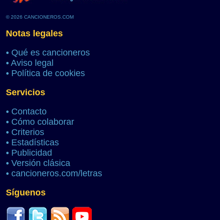
© 2026 CANCIONEROS.COM
Notas legales
•
Qué es cancioneros
•
Aviso legal
•
Política de cookies
Servicios
•
Contacto
•
Cómo colaborar
•
Criterios
•
Estadísticas
•
Publicidad
•
Versión clásica
•
cancioneros.com/letras
Síguenos