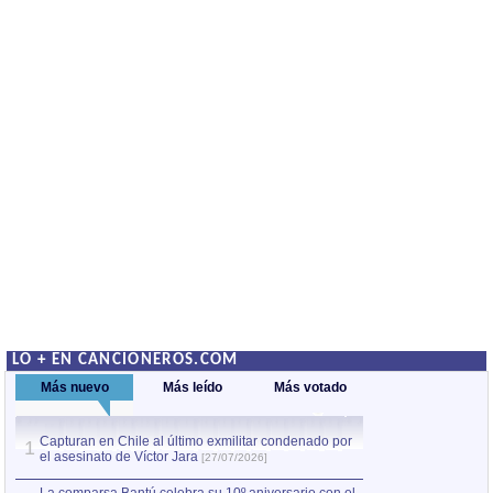
LO + EN CANCIONEROS.COM
Más nuevo
Más leído
Más votado
Capturan en Chile al último exmilitar condenado por
La comparsa Bantú
1
el asesinato de Víctor Jara
mayor desfile de
1
[27/07/2026]
hecho fuera de U
por Manel Gausachs