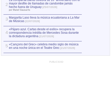
La comparsa Bantú celebra su 10º aniversario con el
mayor desfile de llamadas de candombe jamás
2
Capturan en Chile
2
hecho fuera de Uruguay
[25/07/2026]
el asesinato de Ví
por Manel Gausachs
Margarita Laso lleva la música ecuatoriana a La Mar
3
de Músicas
[22/07/2026]
«Pájaro azul. Cartas desde el exilio» recupera la
4
correspondencia inédita de Mercedes Sosa durante
la dictadura argentina
[21/07/2026]
«Cançons del Grec» celebra medio siglo de música
5
en una noche única en el Teatre Grec
[21/07/2026]
PUBLICIDAD