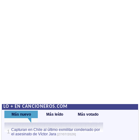
LO + EN CANCIONEROS.COM
Más nuevo
Más leído
Más votado
Capturan en Chile al último exmilitar condenado por
La comparsa Bantú
1
el asesinato de Víctor Jara
mayor desfile de
1
[27/07/2026]
hecho fuera de U