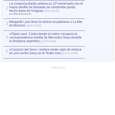
por Manel Gausachs
La comparsa Bantú celebra su 10º aniversario con el
mayor desfile de llamadas de candombe jamás
2
Capturan en Chile
2
hecho fuera de Uruguay
[25/07/2026]
el asesinato de Ví
por Manel Gausachs
Margarita Laso lleva la música ecuatoriana a La Mar
Margarita Laso ll
3
3
de Músicas
de Músicas
[22/07/2026]
[22/07
«Pájaro azul. Cartas desde el exilio» recupera la
4
correspondencia inédita de Mercedes Sosa durante
la dictadura argentina
[21/07/2026]
«Cançons del Grec» celebra medio siglo de música
5
en una noche única en el Teatre Grec
[21/07/2026]
PUBLICIDAD