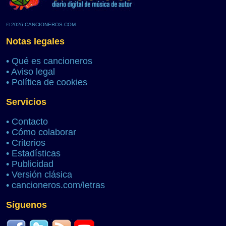
© 2026 CANCIONEROS.COM
Notas legales
•
Qué es cancioneros
•
Aviso legal
•
Política de cookies
Servicios
•
Contacto
•
Cómo colaborar
•
Criterios
•
Estadísticas
•
Publicidad
•
Versión clásica
•
cancioneros.com/letras
Síguenos