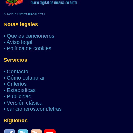
© 2026 CANCIONEROS.COM
Notas legales
•
Qué es cancioneros
•
Aviso legal
•
Política de cookies
Servicios
•
Contacto
•
Cómo colaborar
•
Criterios
•
Estadísticas
•
Publicidad
•
Versión clásica
•
cancioneros.com/letras
Síguenos