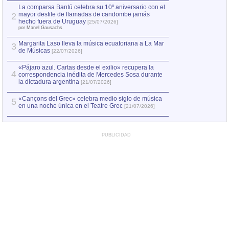
por Manel Gausachs
La comparsa Bantú celebra su 10º aniversario con el
mayor desfile de llamadas de candombe jamás
2
Capturan en Chile
2
hecho fuera de Uruguay
[25/07/2026]
el asesinato de Ví
por Manel Gausachs
Margarita Laso lleva la música ecuatoriana a La Mar
3
de Músicas
[22/07/2026]
«Pájaro azul. Cartas desde el exilio» recupera la
4
correspondencia inédita de Mercedes Sosa durante
la dictadura argentina
[21/07/2026]
«Cançons del Grec» celebra medio siglo de música
5
en una noche única en el Teatre Grec
[21/07/2026]
PUBLICIDAD