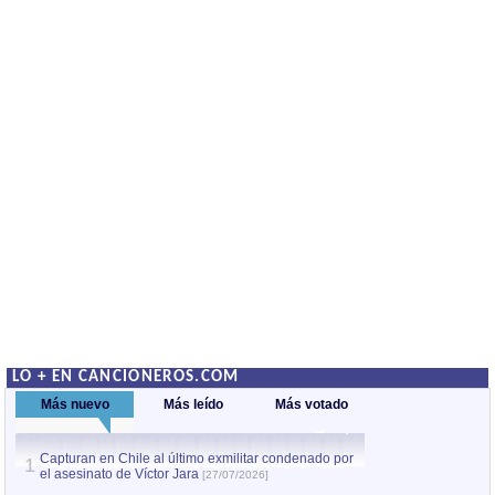
LO + EN CANCIONEROS.COM
Más nuevo
Más leído
Más votado
Capturan en Chile al último exmilitar condenado por
La comparsa Bantú
1
el asesinato de Víctor Jara
mayor desfile de
1
[27/07/2026]
hecho fuera de U