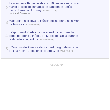
por Manel Gausachs
La comparsa Bantú celebra su 10º aniversario con el
mayor desfile de llamadas de candombe jamás
2
Capturan en Chile
2
hecho fuera de Uruguay
[25/07/2026]
el asesinato de Ví
por Manel Gausachs
Margarita Laso lleva la música ecuatoriana a La Mar
3
de Músicas
[22/07/2026]
«Pájaro azul. Cartas desde el exilio» recupera la
4
correspondencia inédita de Mercedes Sosa durante
la dictadura argentina
[21/07/2026]
«Cançons del Grec» celebra medio siglo de música
5
en una noche única en el Teatre Grec
[21/07/2026]
PUBLICIDAD