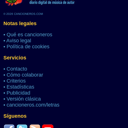
© 2026 CANCIONEROS.COM
Notas legales
•
Qué es cancioneros
•
Aviso legal
•
Política de cookies
Servicios
•
Contacto
•
Cómo colaborar
•
Criterios
•
Estadísticas
•
Publicidad
•
Versión clásica
•
cancioneros.com/letras
Síguenos