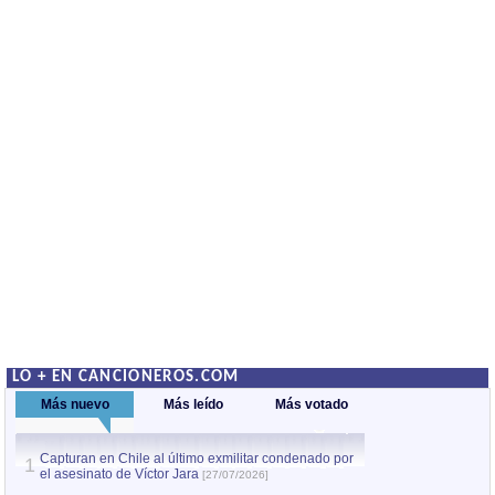
LO + EN CANCIONEROS.COM
Más nuevo
Más leído
Más votado
Capturan en Chile al último exmilitar condenado por
La comparsa Bantú
1
el asesinato de Víctor Jara
mayor desfile de
1
[27/07/2026]
hecho fuera de U