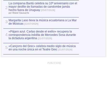
por Manel Gausachs
La comparsa Bantú celebra su 10º aniversario con el
mayor desfile de llamadas de candombe jamás
2
Capturan en Chile
2
hecho fuera de Uruguay
[25/07/2026]
el asesinato de Ví
por Manel Gausachs
Margarita Laso lleva la música ecuatoriana a La Mar
3
de Músicas
[22/07/2026]
«Pájaro azul. Cartas desde el exilio» recupera la
4
correspondencia inédita de Mercedes Sosa durante
la dictadura argentina
[21/07/2026]
«Cançons del Grec» celebra medio siglo de música
5
en una noche única en el Teatre Grec
[21/07/2026]
PUBLICIDAD