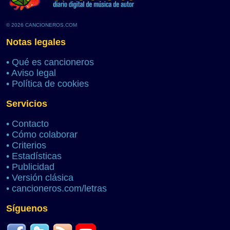
© 2026 CANCIONEROS.COM
Notas legales
•
Qué es cancioneros
•
Aviso legal
•
Política de cookies
Servicios
•
Contacto
•
Cómo colaborar
•
Criterios
•
Estadísticas
•
Publicidad
•
Versión clásica
•
cancioneros.com/letras
Síguenos