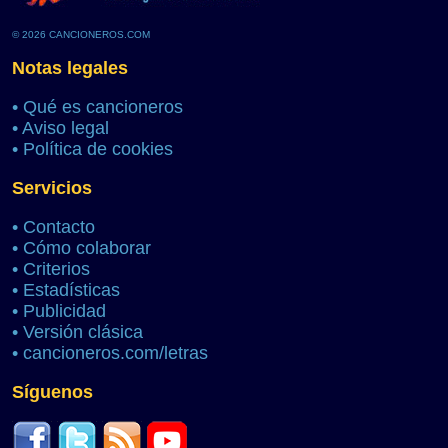
© 2026 CANCIONEROS.COM
Notas legales
•
Qué es cancioneros
•
Aviso legal
•
Política de cookies
Servicios
•
Contacto
•
Cómo colaborar
•
Criterios
•
Estadísticas
•
Publicidad
•
Versión clásica
•
cancioneros.com/letras
Síguenos