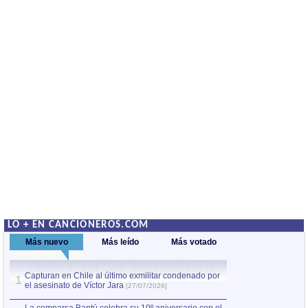
LO + EN CANCIONEROS.COM
Más nuevo
Más leído
Más votado
Capturan en Chile al último exmilitar condenado por
La comparsa Bantú
1
el asesinato de Víctor Jara
mayor desfile de
1
[27/07/2026]
hecho fuera de U
por Manel Gausachs