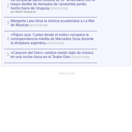
La comparsa Bantú celebra su 10º aniversario con el
mayor desfile de llamadas de candombe jamás
2
Capturan en Chile
2
hecho fuera de Uruguay
[25/07/2026]
el asesinato de Ví
por Manel Gausachs
Margarita Laso lleva la música ecuatoriana a La Mar
3
de Músicas
[22/07/2026]
«Pájaro azul. Cartas desde el exilio» recupera la
4
correspondencia inédita de Mercedes Sosa durante
la dictadura argentina
[21/07/2026]
«Cançons del Grec» celebra medio siglo de música
5
en una noche única en el Teatre Grec
[21/07/2026]
PUBLICIDAD