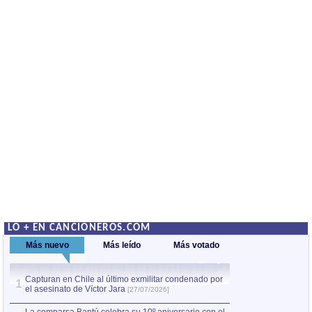
LO + EN CANCIONEROS.COM
Más nuevo
Más leído
Más votado
Capturan en Chile al último exmilitar condenado por
La comparsa Bantú
1
el asesinato de Víctor Jara
mayor desfile de
1
[27/07/2026]
hecho fuera de U
por Manel Gausachs