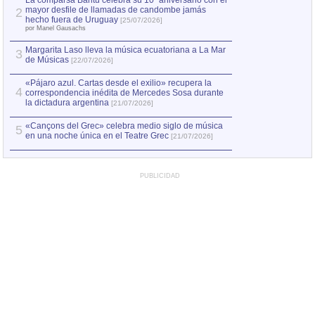
La comparsa Bantú celebra su 10º aniversario con el
mayor desfile de llamadas de candombe jamás
2
Capturan en Chile
2
hecho fuera de Uruguay
[25/07/2026]
el asesinato de Ví
por Manel Gausachs
Margarita Laso lleva la música ecuatoriana a La Mar
3
de Músicas
[22/07/2026]
«Pájaro azul. Cartas desde el exilio» recupera la
4
correspondencia inédita de Mercedes Sosa durante
la dictadura argentina
[21/07/2026]
«Cançons del Grec» celebra medio siglo de música
5
en una noche única en el Teatre Grec
[21/07/2026]
PUBLICIDAD