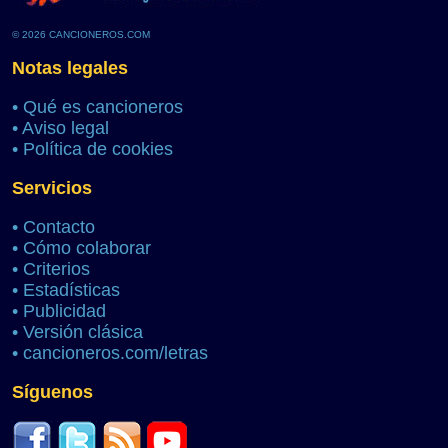
© 2026 CANCIONEROS.COM
Notas legales
•
Qué es cancioneros
•
Aviso legal
•
Política de cookies
Servicios
•
Contacto
•
Cómo colaborar
•
Criterios
•
Estadísticas
•
Publicidad
•
Versión clásica
•
cancioneros.com/letras
Síguenos