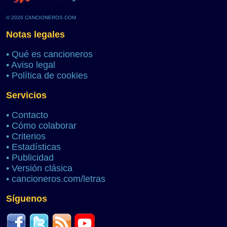
© 2026 CANCIONEROS.COM
Notas legales
•
Qué es cancioneros
•
Aviso legal
•
Política de cookies
Servicios
•
Contacto
•
Cómo colaborar
•
Criterios
•
Estadísticas
•
Publicidad
•
Versión clásica
•
cancioneros.com/letras
Síguenos