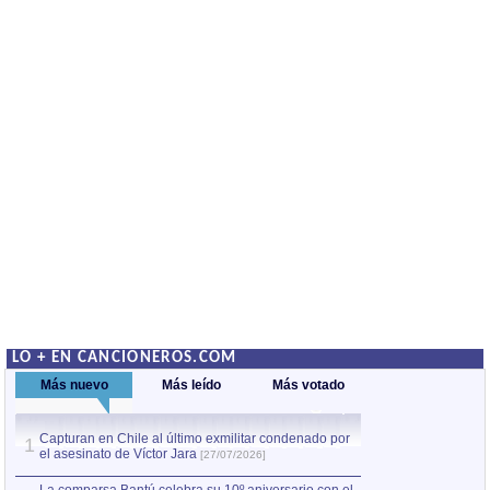
LO + EN CANCIONEROS.COM
Más nuevo
Más leído
Más votado
Capturan en Chile al último exmilitar condenado por
La comparsa Bantú
1
el asesinato de Víctor Jara
mayor desfile de
1
[27/07/2026]
hecho fuera de U
por Manel Gausachs