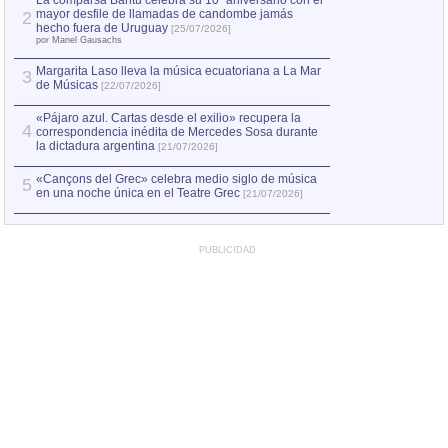
La comparsa Bantú celebra su 10º aniversario con el
mayor desfile de llamadas de candombe jamás
2
Capturan en Chile
2
hecho fuera de Uruguay
[25/07/2026]
el asesinato de Ví
por Manel Gausachs
Margarita Laso lleva la música ecuatoriana a La Mar
3
de Músicas
[22/07/2026]
«Pájaro azul. Cartas desde el exilio» recupera la
4
correspondencia inédita de Mercedes Sosa durante
la dictadura argentina
[21/07/2026]
«Cançons del Grec» celebra medio siglo de música
5
en una noche única en el Teatre Grec
[21/07/2026]
PUBLICIDAD