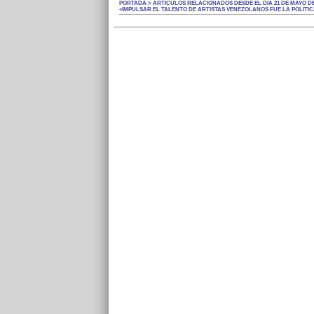
PORTADA > ARTÍCULOS RELACIONADOS DESDE EL DÍA 21 DE MAYO DE
«IMPULSAR EL TALENTO DE ARTISTAS VENEZOLANOS FUE LA POLÍTICA