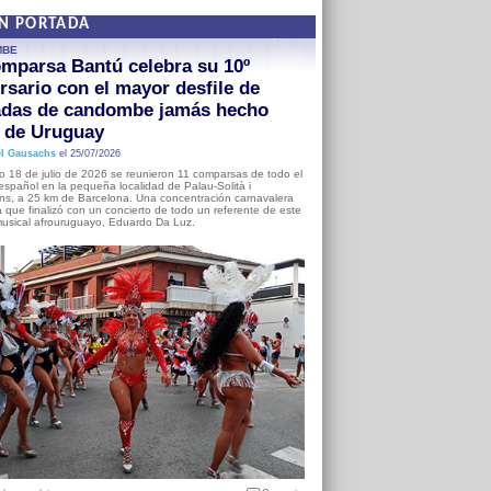
EN PORTADA
MBE
mparsa Bantú celebra su 10º
rsario con el mayor desfile de
adas de candombe jamás hecho
a de Uruguay
l Gausachs
el 25/07/2026
o 18 de julio de 2026 se reunieron 11 comparsas de todo el
o español en la pequeña localidad de Palau-Solità i
s, a 25 km de Barcelona. Una concentración carnavalera
 que finalizó con un concierto de todo un referente de este
usical afrouruguayo, Eduardo Da Luz.