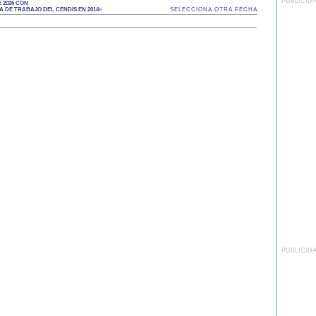
PUBLICID
 2026 CON
 DE TRABAJO DEL CENDIS EN 2014»
SELECCIONA OTRA FECHA
PUBLICID