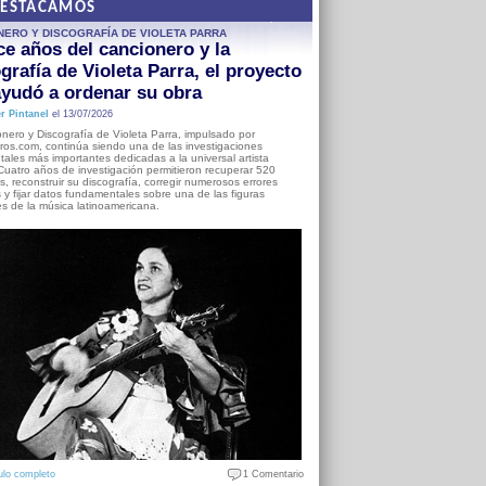
DESTACAMOS
NERO Y DISCOGRAFÍA DE VIOLETA PARRA
e años del cancionero y la
grafía de Violeta Parra, el proyecto
yudó a ordenar su obra
r Pintanel
el 13/07/2026
nero y Discografía de Violeta Parra, impulsado por
ros.com, continúa siendo una de las investigaciones
ales más importantes dedicadas a la universal artista
Cuatro años de investigación permitieron recuperar 520
, reconstruir su discografía, corregir numerosos errores
s y fijar datos fundamentales sobre una de las figuras
es de la música latinoamericana.
ulo completo
1 Comentario