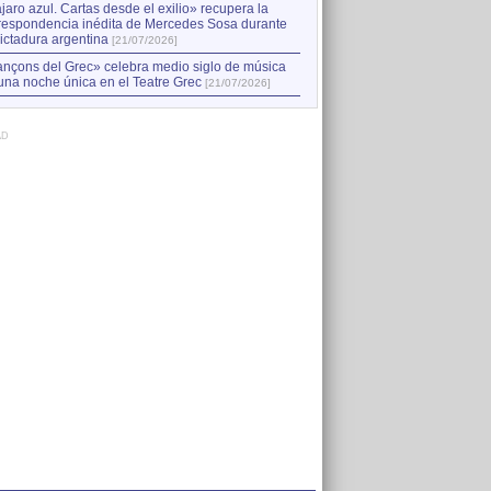
jaro azul. Cartas desde el exilio» recupera la
respondencia inédita de Mercedes Sosa durante
dictadura argentina
[21/07/2026]
nçons del Grec» celebra medio siglo de música
una noche única en el Teatre Grec
[21/07/2026]
AD