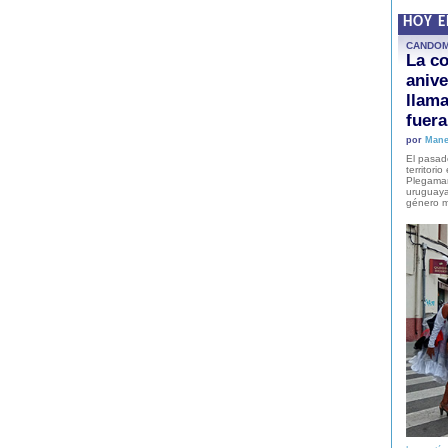
HOY 
CANDO
La co
anive
llam
fuer
por
Mane
El pasad
territori
Plegaman
uruguaya
género m