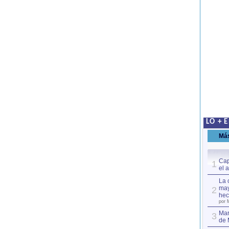
LO + 
Má
Cap
1
el 
La 
may
2
hec
por 
Mar
3
de 