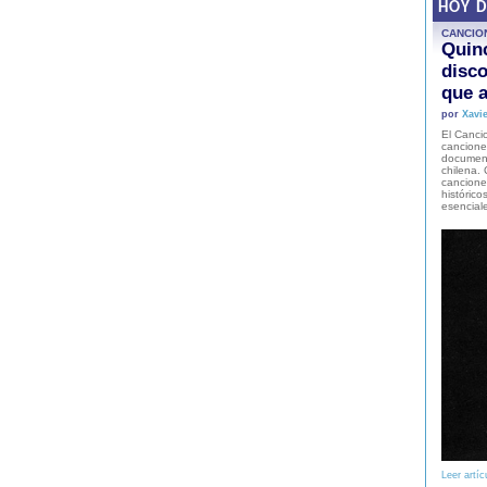
HOY 
CANCIO
Quinc
disco
que a
por
Xavie
El Cancio
cancione
document
chilena. 
canciones
histórico
esencial
Leer artíc