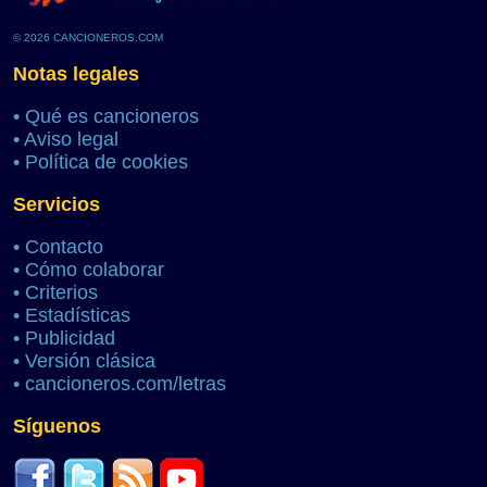
© 2026 CANCIONEROS.COM
Notas legales
•
Qué es cancioneros
•
Aviso legal
•
Política de cookies
Servicios
•
Contacto
•
Cómo colaborar
•
Criterios
•
Estadísticas
•
Publicidad
•
Versión clásica
•
cancioneros.com/letras
Síguenos