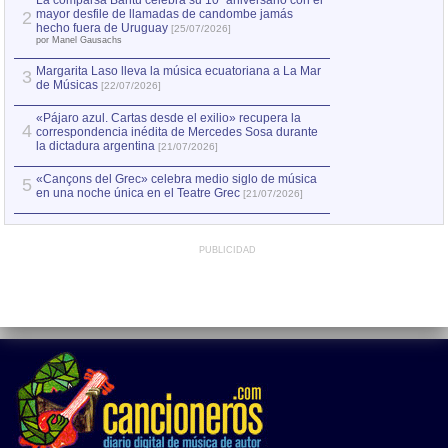
La comparsa Bantú celebra su 10º aniversario con el
mayor desfile de llamadas de candombe jamás
2
Capturan en Chile
2
hecho fuera de Uruguay
[25/07/2026]
el asesinato de Ví
por Manel Gausachs
Margarita Laso lleva la música ecuatoriana a La Mar
3
de Músicas
[22/07/2026]
«Pájaro azul. Cartas desde el exilio» recupera la
4
correspondencia inédita de Mercedes Sosa durante
la dictadura argentina
[21/07/2026]
«Cançons del Grec» celebra medio siglo de música
5
en una noche única en el Teatre Grec
[21/07/2026]
PUBLICIDAD