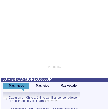
PUBLICIDAD
LO + EN CANCIONEROS.COM
Más nuevo
Más leído
Más votado
Capturan en Chile al último exmilitar condenado por
La comparsa Bantú
1
el asesinato de Víctor Jara
mayor desfile de
1
[27/07/2026]
hecho fuera de U
por Manel Gausachs