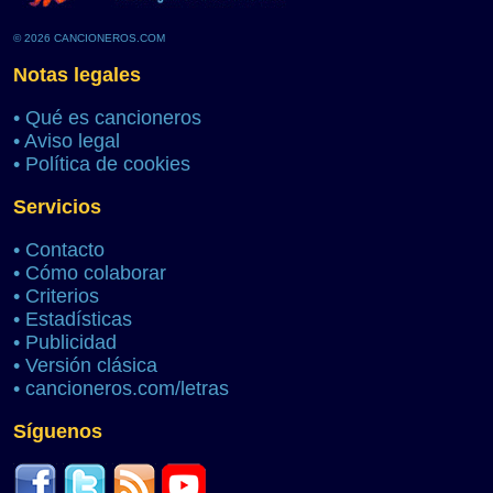
© 2026 CANCIONEROS.COM
Notas legales
•
Qué es cancioneros
•
Aviso legal
•
Política de cookies
Servicios
•
Contacto
•
Cómo colaborar
•
Criterios
•
Estadísticas
•
Publicidad
•
Versión clásica
•
cancioneros.com/letras
Síguenos