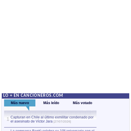
LO + EN CANCIONEROS.COM
Más nuevo
Más leído
Más votado
Capturan en Chile al último exmilitar condenado por
La comparsa Bantú
1
el asesinato de Víctor Jara
mayor desfile de
1
[27/07/2026]
hecho fuera de U
por Manel Gausachs