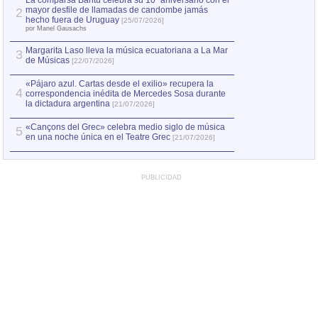
La comparsa Bantú celebra su 10º aniversario con el
mayor desfile de llamadas de candombe jamás
2
Capturan en Chile
2
hecho fuera de Uruguay
[25/07/2026]
el asesinato de Ví
por Manel Gausachs
Margarita Laso lleva la música ecuatoriana a La Mar
Margarita Laso ll
3
3
de Músicas
de Músicas
[22/07/2026]
[22/07
«Pájaro azul. Cartas desde el exilio» recupera la
4
correspondencia inédita de Mercedes Sosa durante
la dictadura argentina
[21/07/2026]
«Cançons del Grec» celebra medio siglo de música
5
en una noche única en el Teatre Grec
[21/07/2026]
PUBLICIDAD