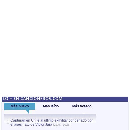
LO + EN CANCIONEROS.COM
Más nuevo
Más leído
Más votado
Capturan en Chile al último exmilitar condenado por
La comparsa Bantú
1
el asesinato de Víctor Jara
mayor desfile de
1
[27/07/2026]
hecho fuera de U