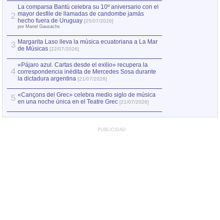
por Manel Gausachs
La comparsa Bantú celebra su 10º aniversario con el
mayor desfile de llamadas de candombe jamás
2
Capturan en Chile
2
hecho fuera de Uruguay
[25/07/2026]
el asesinato de Ví
por Manel Gausachs
Margarita Laso lleva la música ecuatoriana a La Mar
3
de Músicas
[22/07/2026]
«Pájaro azul. Cartas desde el exilio» recupera la
4
correspondencia inédita de Mercedes Sosa durante
la dictadura argentina
[21/07/2026]
«Cançons del Grec» celebra medio siglo de música
5
en una noche única en el Teatre Grec
[21/07/2026]
PUBLICIDAD