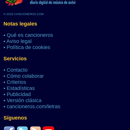
© 2026 CANCIONEROS.COM
Notas legales
•
Qué es cancioneros
•
Aviso legal
•
Política de cookies
Servicios
•
Contacto
•
Cómo colaborar
•
Criterios
•
Estadísticas
•
Publicidad
•
Versión clásica
•
cancioneros.com/letras
Síguenos