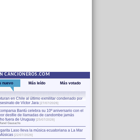
EN CANCIONEROS.COM
s nuevo
Más leído
Más votado
turan en Chile al último exmilitar condenado por
La comparsa Bantú celebra s
asesinato de Víctor Jara
mayor desfile de llamadas
1
[27/07/2026]
hecho fuera de Uruguay
[25
comparsa Bantú celebra su 10º aniversario con el
por Manel Gausachs
or desfile de llamadas de candombe jamás
Capturan en Chile al último
2
ho fuera de Uruguay
[25/07/2026]
el asesinato de Víctor Jara
[
Manel Gausachs
garita Laso lleva la música ecuatoriana a La Mar
Margarita Laso lleva la mús
3
Músicas
de Músicas
[22/07/2026]
[22/07/2026]