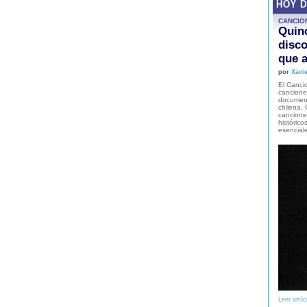
HOY 
CANCIO
Quinc
disco
que a
por
Xavie
El Cancio
cancione
document
chilena. 
canciones
histórico
esencial
Leer artíc