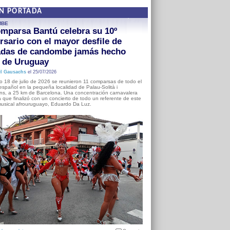
EN PORTADA
MBE
mparsa Bantú celebra su 10º
rsario con el mayor desfile de
adas de candombe jamás hecho
a de Uruguay
l Gausachs
el 25/07/2026
o 18 de julio de 2026 se reunieron 11 comparsas de todo el
o español en la pequeña localidad de Palau-Solità i
s, a 25 km de Barcelona. Una concentración carnavalera
 que finalizó con un concierto de todo un referente de este
usical afrouruguayo, Eduardo Da Luz.