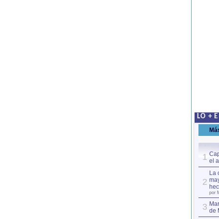
LO + 
Má
Cap
1
el 
La 
may
2
hec
por 
Mar
3
de 