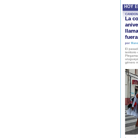
HOY 
CANDO
La co
anive
llam
fuer
por
Mane
El pasad
territori
Plegaman
uruguaya
género m