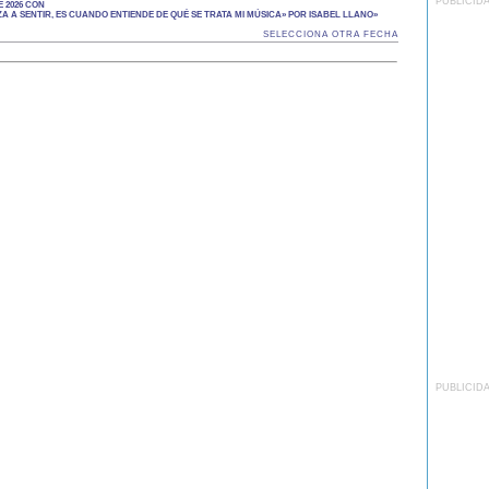
PUBLICID
 2026 CON
A A SENTIR, ES CUANDO ENTIENDE DE QUÉ SE TRATA MI MÚSICA» POR ISABEL LLANO»
SELECCIONA OTRA FECHA
PUBLICID