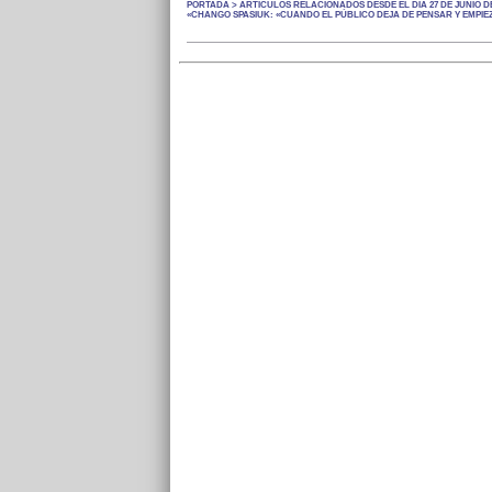
PORTADA > ARTÍCULOS RELACIONADOS DESDE EL DÍA 27 DE JUNIO DE
«CHANGO SPASIUK: «CUANDO EL PÚBLICO DEJA DE PENSAR Y EMPIEZ