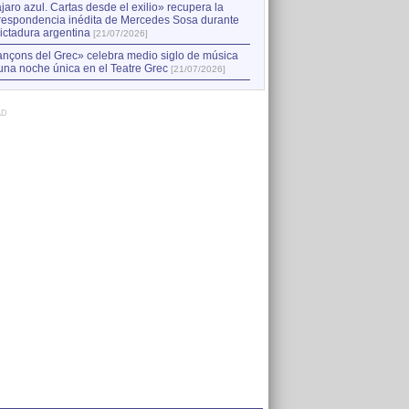
jaro azul. Cartas desde el exilio» recupera la
respondencia inédita de Mercedes Sosa durante
dictadura argentina
[21/07/2026]
nçons del Grec» celebra medio siglo de música
una noche única en el Teatre Grec
[21/07/2026]
AD