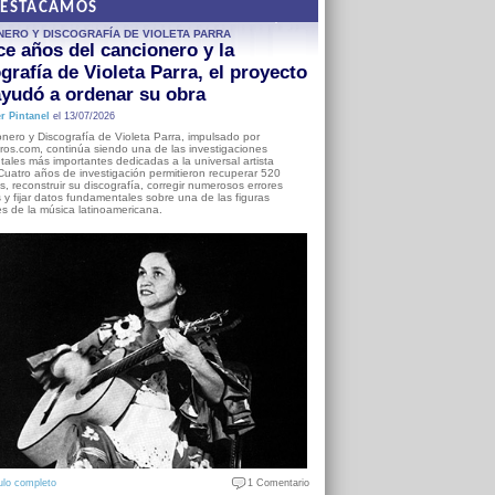
DESTACAMOS
NERO Y DISCOGRAFÍA DE VIOLETA PARRA
e años del cancionero y la
grafía de Violeta Parra, el proyecto
yudó a ordenar su obra
r Pintanel
el 13/07/2026
nero y Discografía de Violeta Parra, impulsado por
ros.com, continúa siendo una de las investigaciones
ales más importantes dedicadas a la universal artista
Cuatro años de investigación permitieron recuperar 520
, reconstruir su discografía, corregir numerosos errores
s y fijar datos fundamentales sobre una de las figuras
es de la música latinoamericana.
ulo completo
1 Comentario