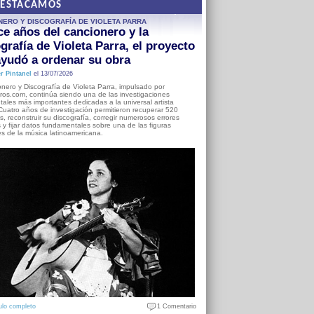
DESTACAMOS
NERO Y DISCOGRAFÍA DE VIOLETA PARRA
e años del cancionero y la
grafía de Violeta Parra, el proyecto
yudó a ordenar su obra
r Pintanel
el 13/07/2026
nero y Discografía de Violeta Parra, impulsado por
ros.com, continúa siendo una de las investigaciones
ales más importantes dedicadas a la universal artista
Cuatro años de investigación permitieron recuperar 520
, reconstruir su discografía, corregir numerosos errores
s y fijar datos fundamentales sobre una de las figuras
es de la música latinoamericana.
ulo completo
1 Comentario