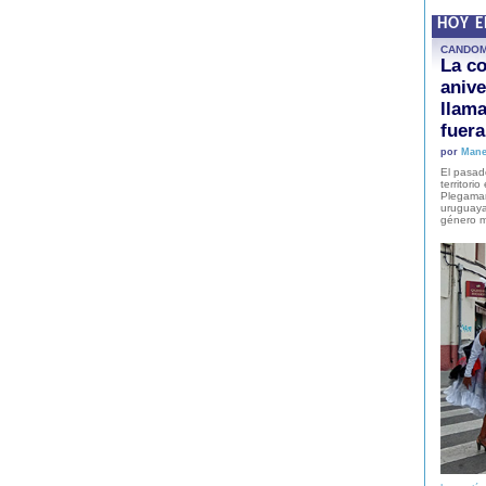
HOY 
CANDO
La co
anive
llam
fuer
por
Mane
El pasad
territori
Plegaman
uruguaya
género m