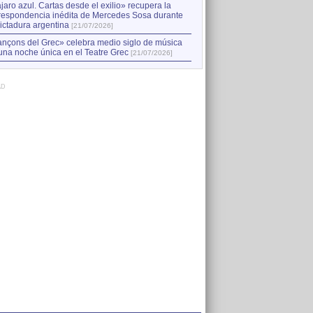
jaro azul. Cartas desde el exilio» recupera la
respondencia inédita de Mercedes Sosa durante
dictadura argentina
[21/07/2026]
nçons del Grec» celebra medio siglo de música
una noche única en el Teatre Grec
[21/07/2026]
AD