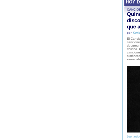
HOY 
CANCIO
Quinc
disco
que a
por
Xavie
El Cancio
cancione
document
chilena. 
canciones
histórico
esencial
Leer artíc