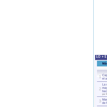
LO + 
Má
Cap
1
el 
La 
may
2
hec
por 
Mar
3
de 