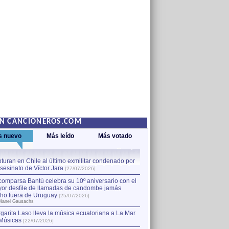
EN CANCIONEROS.COM
s nuevo
Más leído
Más votado
turan en Chile al último exmilitar condenado por
La comparsa Bantú celebra s
asesinato de Víctor Jara
mayor desfile de llamadas
1
[27/07/2026]
hecho fuera de Uruguay
[25
comparsa Bantú celebra su 10º aniversario con el
por Manel Gausachs
or desfile de llamadas de candombe jamás
Capturan en Chile al último
2
ho fuera de Uruguay
[25/07/2026]
el asesinato de Víctor Jara
[
Manel Gausachs
garita Laso lleva la música ecuatoriana a La Mar
Músicas
[22/07/2026]