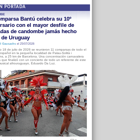
EN PORTADA
MBE
mparsa Bantú celebra su 10º
rsario con el mayor desfile de
adas de candombe jamás hecho
a de Uruguay
l Gausachs
el 25/07/2026
o 18 de julio de 2026 se reunieron 11 comparsas de todo el
o español en la pequeña localidad de Palau-Solità i
s, a 25 km de Barcelona. Una concentración carnavalera
 que finalizó con un concierto de todo un referente de este
usical afrouruguayo, Eduardo Da Luz.