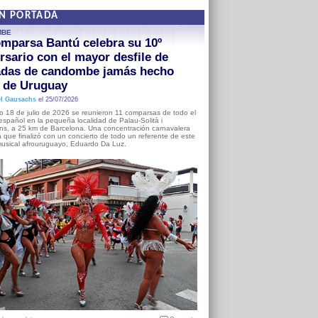
EN PORTADA
MBE
mparsa Bantú celebra su 10º
rsario con el mayor desfile de
adas de candombe jamás hecho
a de Uruguay
l Gausachs
el 25/07/2026
o 18 de julio de 2026 se reunieron 11 comparsas de todo el
o español en la pequeña localidad de Palau-Solità i
s, a 25 km de Barcelona. Una concentración carnavalera
 que finalizó con un concierto de todo un referente de este
usical afrouruguayo, Eduardo Da Luz.