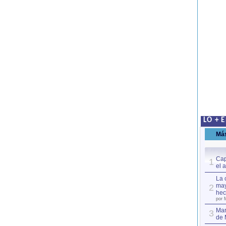
LO + 
Má
Cap
1
el 
La 
may
2
hec
por 
Mar
3
de 