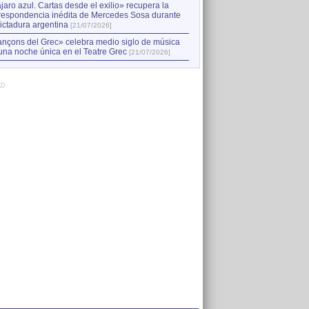
jaro azul. Cartas desde el exilio» recupera la
respondencia inédita de Mercedes Sosa durante
dictadura argentina
[21/07/2026]
nçons del Grec» celebra medio siglo de música
una noche única en el Teatre Grec
[21/07/2026]
AD