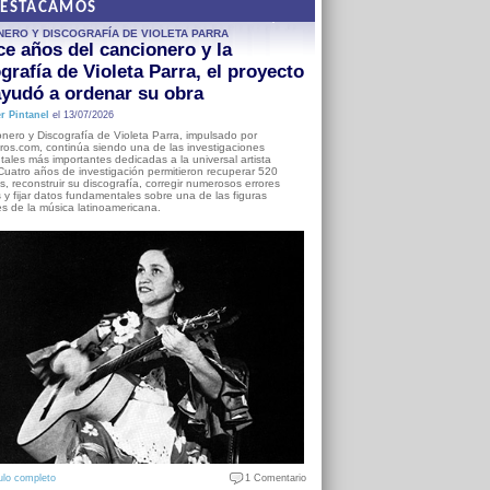
DESTACAMOS
NERO Y DISCOGRAFÍA DE VIOLETA PARRA
e años del cancionero y la
grafía de Violeta Parra, el proyecto
yudó a ordenar su obra
r Pintanel
el 13/07/2026
nero y Discografía de Violeta Parra, impulsado por
ros.com, continúa siendo una de las investigaciones
ales más importantes dedicadas a la universal artista
Cuatro años de investigación permitieron recuperar 520
, reconstruir su discografía, corregir numerosos errores
s y fijar datos fundamentales sobre una de las figuras
es de la música latinoamericana.
ulo completo
1 Comentario