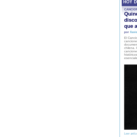
HOY 
CANCIO
Quinc
disco
que a
por
Xavie
El Cancio
cancione
document
chilena. 
canciones
histórico
esencial
Leer artíc