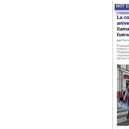
HOY 
CANDO
La co
anive
llam
fuer
por
Mane
El pasad
territori
Plegaman
uruguaya
género m