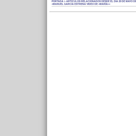
PORTADA > ARTÍCULOS RELACIONADOS DESDE EL DÍA 20 DE MAYO DE
«MANUEL GARCÍA ESTRENA VIDEO DE «MARÍA»»