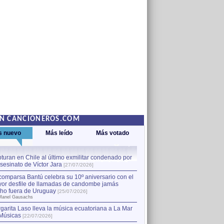
EN CANCIONEROS.COM
s nuevo
Más leído
Más votado
turan en Chile al último exmilitar condenado por
La comparsa Bantú celebra s
asesinato de Víctor Jara
mayor desfile de llamadas
1
[27/07/2026]
hecho fuera de Uruguay
[25
comparsa Bantú celebra su 10º aniversario con el
por Manel Gausachs
or desfile de llamadas de candombe jamás
Capturan en Chile al último
2
ho fuera de Uruguay
[25/07/2026]
el asesinato de Víctor Jara
[
Manel Gausachs
garita Laso lleva la música ecuatoriana a La Mar
Margarita Laso lleva la mús
3
Músicas
de Músicas
[22/07/2026]
[22/07/2026]