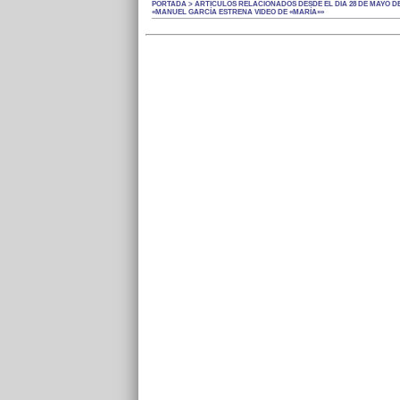
PORTADA > ARTÍCULOS RELACIONADOS DESDE EL DÍA 28 DE MAYO DE
«MANUEL GARCÍA ESTRENA VIDEO DE «MARÍA»»