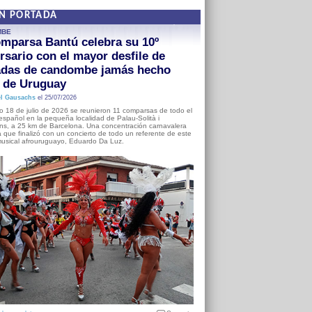
EN PORTADA
MBE
mparsa Bantú celebra su 10º
rsario con el mayor desfile de
adas de candombe jamás hecho
a de Uruguay
l Gausachs
el 25/07/2026
o 18 de julio de 2026 se reunieron 11 comparsas de todo el
o español en la pequeña localidad de Palau-Solità i
s, a 25 km de Barcelona. Una concentración carnavalera
 que finalizó con un concierto de todo un referente de este
usical afrouruguayo, Eduardo Da Luz.