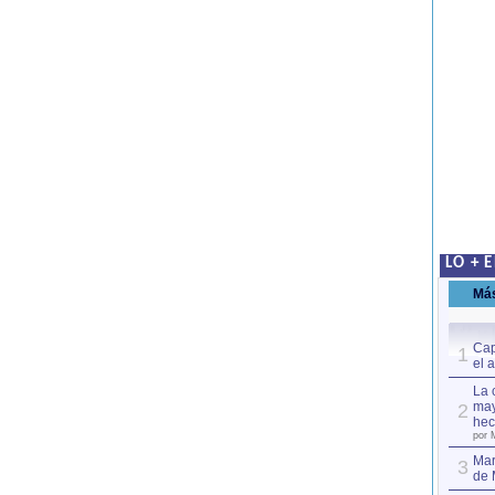
LO + 
Má
Cap
1
el 
La 
may
2
hec
por 
Mar
3
de 