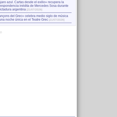
jaro azul. Cartas desde el exilio» recupera la
respondencia inédita de Mercedes Sosa durante
dictadura argentina
[21/07/2026]
nçons del Grec» celebra medio siglo de música
una noche única en el Teatre Grec
[21/07/2026]
AD