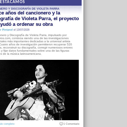
DESTACAMOS
NERO Y DISCOGRAFÍA DE VIOLETA PARRA
e años del cancionero y la
grafía de Violeta Parra, el proyecto
yudó a ordenar su obra
r Pintanel
el 13/07/2026
nero y Discografía de Violeta Parra, impulsado por
ros.com, continúa siendo una de las investigaciones
ales más importantes dedicadas a la universal artista
Cuatro años de investigación permitieron recuperar 520
, reconstruir su discografía, corregir numerosos errores
s y fijar datos fundamentales sobre una de las figuras
es de la música latinoamericana.
ulo completo
1 Comentario