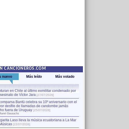
EN CANCIONEROS.COM
s nuevo
Más leído
Más votado
turan en Chile al último exmilitar condenado por
La comparsa Bantú celebra s
asesinato de Víctor Jara
mayor desfile de llamadas
1
[27/07/2026]
hecho fuera de Uruguay
[25
comparsa Bantú celebra su 10º aniversario con el
por Manel Gausachs
or desfile de llamadas de candombe jamás
Capturan en Chile al último
2
ho fuera de Uruguay
[25/07/2026]
el asesinato de Víctor Jara
[
Manel Gausachs
garita Laso lleva la música ecuatoriana a La Mar
Margarita Laso lleva la mús
3
Músicas
de Músicas
[22/07/2026]
[22/07/2026]