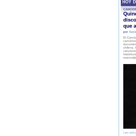
HOY 
CANCIO
Quinc
disco
que a
por
Xavie
El Cancio
cancione
document
chilena. 
canciones
histórico
esencial
Leer artíc