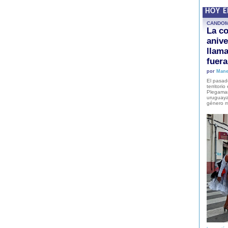
HOY 
CANDO
La co
anive
llam
fuer
por
Mane
El pasad
territori
Plegaman
uruguaya
género m