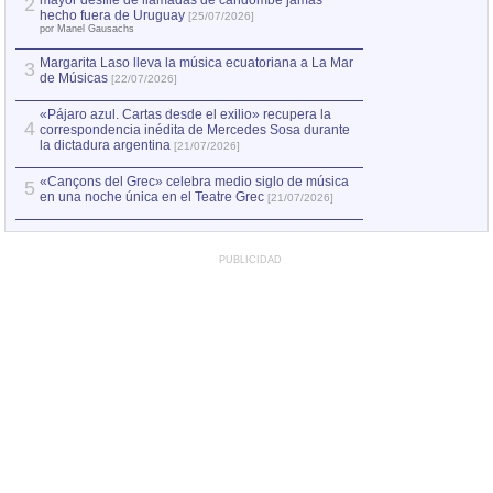
mayor desfile de llamadas de candombe jamás
2
hecho fuera de Uruguay
[25/07/2026]
por Manel Gausachs
Margarita Laso lleva la música ecuatoriana a La Mar
3
de Músicas
[22/07/2026]
«Pájaro azul. Cartas desde el exilio» recupera la
4
correspondencia inédita de Mercedes Sosa durante
la dictadura argentina
[21/07/2026]
«Cançons del Grec» celebra medio siglo de música
5
en una noche única en el Teatre Grec
[21/07/2026]
PUBLICIDAD