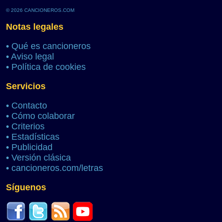
© 2026 CANCIONEROS.COM
Notas legales
•
Qué es cancioneros
•
Aviso legal
•
Política de cookies
Servicios
•
Contacto
•
Cómo colaborar
•
Criterios
•
Estadísticas
•
Publicidad
•
Versión clásica
•
cancioneros.com/letras
Síguenos