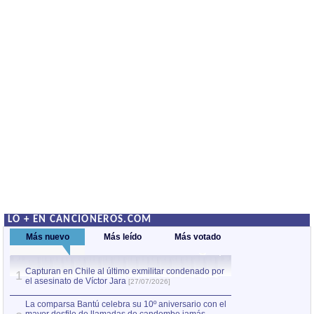
LO + EN CANCIONEROS.COM
Más nuevo
Más leído
Más votado
Capturan en Chile al último exmilitar condenado por
La comparsa Bantú
1
el asesinato de Víctor Jara
mayor desfile de
1
[27/07/2026]
hecho fuera de U
por Manel Gausachs
La comparsa Bantú celebra su 10º aniversario con el