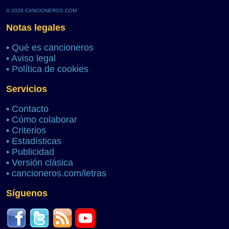
© 2026 CANCIONEROS.COM
Notas legales
•
Qué es cancioneros
•
Aviso legal
•
Política de cookies
Servicios
•
Contacto
•
Cómo colaborar
•
Criterios
•
Estadísticas
•
Publicidad
•
Versión clásica
•
cancioneros.com/letras
Síguenos