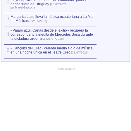
mayor desfile de llamadas de candombe jamás
2
Capturan en Chile
2
hecho fuera de Uruguay
[25/07/2026]
el asesinato de Ví
por Manel Gausachs
Margarita Laso lleva la música ecuatoriana a La Mar
3
de Músicas
[22/07/2026]
«Pájaro azul. Cartas desde el exilio» recupera la
4
correspondencia inédita de Mercedes Sosa durante
la dictadura argentina
[21/07/2026]
«Cançons del Grec» celebra medio siglo de música
5
en una noche única en el Teatre Grec
[21/07/2026]
PUBLICIDAD