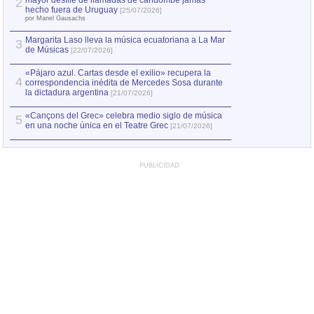
mayor desfile de llamadas de candombe jamás
2
Capturan en Chile
2
hecho fuera de Uruguay
[25/07/2026]
el asesinato de Ví
por Manel Gausachs
Margarita Laso lleva la música ecuatoriana a La Mar
3
de Músicas
[22/07/2026]
«Pájaro azul. Cartas desde el exilio» recupera la
4
correspondencia inédita de Mercedes Sosa durante
la dictadura argentina
[21/07/2026]
«Cançons del Grec» celebra medio siglo de música
5
en una noche única en el Teatre Grec
[21/07/2026]
PUBLICIDAD