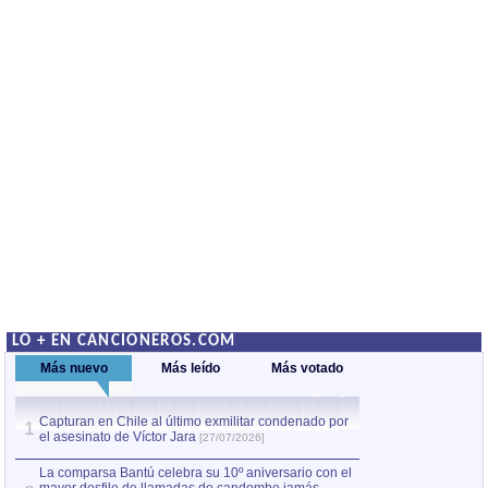
LO + EN CANCIONEROS.COM
Más nuevo
Más leído
Más votado
Capturan en Chile al último exmilitar condenado por
La comparsa Bantú
1
el asesinato de Víctor Jara
mayor desfile de
1
[27/07/2026]
hecho fuera de U
por Manel Gausachs
La comparsa Bantú celebra su 10º aniversario con el