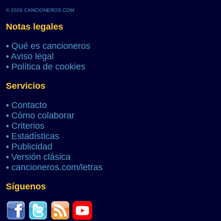
© 2026 CANCIONEROS.COM
Notas legales
•
Qué es cancioneros
•
Aviso legal
•
Política de cookies
Servicios
•
Contacto
•
Cómo colaborar
•
Criterios
•
Estadísticas
•
Publicidad
•
Versión clásica
•
cancioneros.com/letras
Síguenos