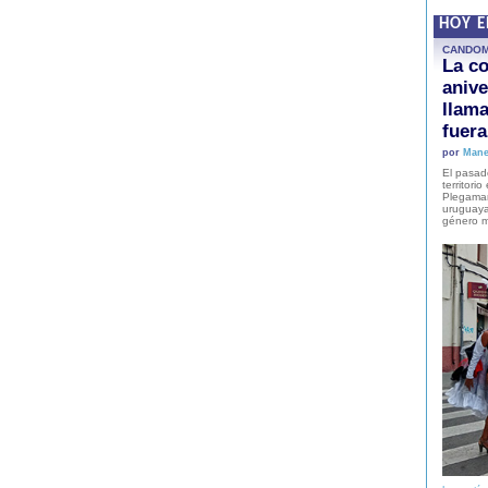
HOY 
CANDO
La co
anive
llam
fuer
por
Mane
El pasad
territori
Plegaman
uruguaya
género m