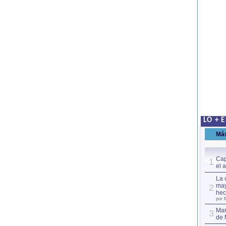
LO + 
Má
Cap
1
el 
La 
may
2
hec
por 
Mar
3
de 