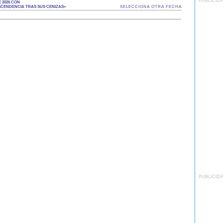
PUBLICID
 2026 CON
SCENDENCIA TRAS SUS CENIZAS»
SELECCIONA OTRA FECHA
PUBLICID