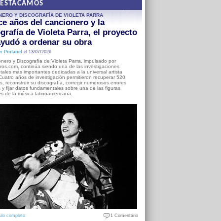
DESTACAMOS
NERO Y DISCOGRAFÍA DE VIOLETA PARRA
e años del cancionero y la
grafía de Violeta Parra, el proyecto
yudó a ordenar su obra
r Pintanel
el 13/07/2026
nero y Discografía de Violeta Parra, impulsado por
ros.com, continúa siendo una de las investigaciones
ales más importantes dedicadas a la universal artista
Cuatro años de investigación permitieron recuperar 520
, reconstruir su discografía, corregir numerosos errores
s y fijar datos fundamentales sobre una de las figuras
es de la música latinoamericana.
ulo completo
1 Comentario