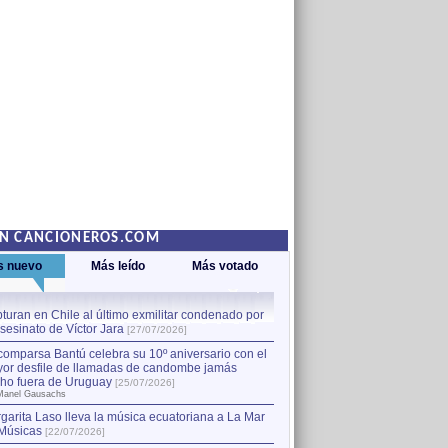
EN CANCIONEROS.COM
s nuevo
Más leído
Más votado
turan en Chile al último exmilitar condenado por
La comparsa Bantú celebra s
asesinato de Víctor Jara
mayor desfile de llamadas
1
[27/07/2026]
hecho fuera de Uruguay
[25
comparsa Bantú celebra su 10º aniversario con el
por Manel Gausachs
or desfile de llamadas de candombe jamás
Capturan en Chile al último
2
ho fuera de Uruguay
[25/07/2026]
el asesinato de Víctor Jara
[
Manel Gausachs
garita Laso lleva la música ecuatoriana a La Mar
Músicas
[22/07/2026]