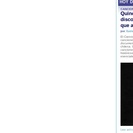
HOY 
CANCIO
Quinc
disco
que a
por
Xavie
El Cancio
cancione
document
chilena. 
canciones
histórico
esencial
Leer artíc