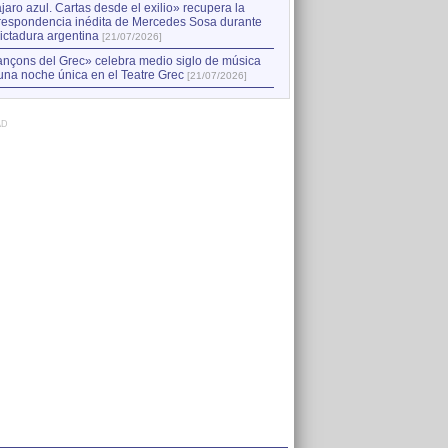
jaro azul. Cartas desde el exilio» recupera la
respondencia inédita de Mercedes Sosa durante
dictadura argentina
[21/07/2026]
nçons del Grec» celebra medio siglo de música
una noche única en el Teatre Grec
[21/07/2026]
AD