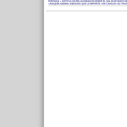
PORTADA > ARTÍCULOS RELACIONADOS DESDE EL DÍA 22 DE MAYO DE
«JOAQUÍN SABINA ASEGURA QUE LE IMPORTA «UN CARAJO» SU TRA