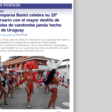
EN PORTADA
MBE
mparsa Bantú celebra su 10º
rsario con el mayor desfile de
adas de candombe jamás hecho
a de Uruguay
l Gausachs
el 25/07/2026
o 18 de julio de 2026 se reunieron 11 comparsas de todo el
o español en la pequeña localidad de Palau-Solità i
s, a 25 km de Barcelona. Una concentración carnavalera
 que finalizó con un concierto de todo un referente de este
usical afrouruguayo, Eduardo Da Luz.