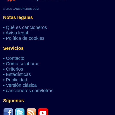
© 2026 CANCIONEROS.COM
Notas legales
•
Qué es cancioneros
•
Aviso legal
•
Política de cookies
Servicios
•
Contacto
•
Cómo colaborar
•
Criterios
•
Estadísticas
•
Publicidad
•
Versión clásica
•
cancioneros.com/letras
Síguenos