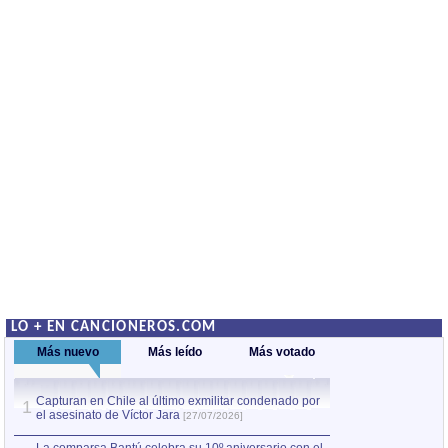
LO + EN CANCIONEROS.COM
Más nuevo
Más leído
Más votado
Capturan en Chile al último exmilitar condenado por
La comparsa Bantú
1
el asesinato de Víctor Jara
mayor desfile de
1
[27/07/2026]
hecho fuera de U
por Manel Gausachs