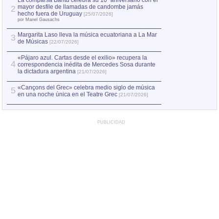
La comparsa Bantú celebra su 10º aniversario con el
mayor desfile de llamadas de candombe jamás
2
Capturan en Chile
2
hecho fuera de Uruguay
[25/07/2026]
el asesinato de Ví
por Manel Gausachs
Margarita Laso lleva la música ecuatoriana a La Mar
3
de Músicas
[22/07/2026]
«Pájaro azul. Cartas desde el exilio» recupera la
4
correspondencia inédita de Mercedes Sosa durante
la dictadura argentina
[21/07/2026]
«Cançons del Grec» celebra medio siglo de música
5
en una noche única en el Teatre Grec
[21/07/2026]
PUBLICIDAD