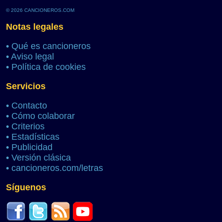
© 2026 CANCIONEROS.COM
Notas legales
•
Qué es cancioneros
•
Aviso legal
•
Política de cookies
Servicios
•
Contacto
•
Cómo colaborar
•
Criterios
•
Estadísticas
•
Publicidad
•
Versión clásica
•
cancioneros.com/letras
Síguenos