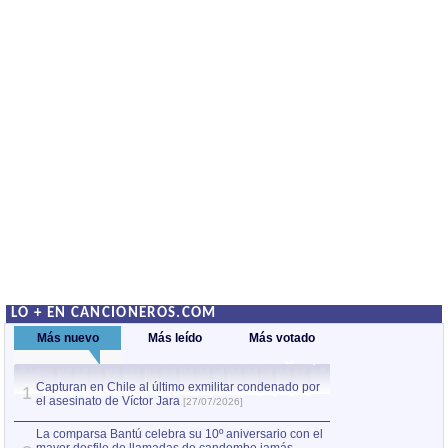
LO + EN CANCIONEROS.COM
Más nuevo
Más leído
Más votado
Capturan en Chile al último exmilitar condenado por
La comparsa Bantú
1
el asesinato de Víctor Jara
mayor desfile de
1
[27/07/2026]
hecho fuera de U
por Manel Gausachs
La comparsa Bantú celebra su 10º aniversario con el