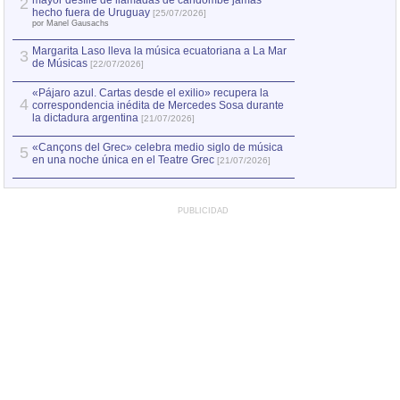
mayor desfile de llamadas de candombe jamás
2
Capturan en Chile
2
hecho fuera de Uruguay
[25/07/2026]
el asesinato de Ví
por Manel Gausachs
Margarita Laso lleva la música ecuatoriana a La Mar
3
de Músicas
[22/07/2026]
«Pájaro azul. Cartas desde el exilio» recupera la
4
correspondencia inédita de Mercedes Sosa durante
la dictadura argentina
[21/07/2026]
«Cançons del Grec» celebra medio siglo de música
5
en una noche única en el Teatre Grec
[21/07/2026]
PUBLICIDAD