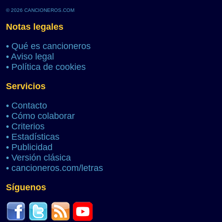
© 2026 CANCIONEROS.COM
Notas legales
•
Qué es cancioneros
•
Aviso legal
•
Política de cookies
Servicios
•
Contacto
•
Cómo colaborar
•
Criterios
•
Estadísticas
•
Publicidad
•
Versión clásica
•
cancioneros.com/letras
Síguenos