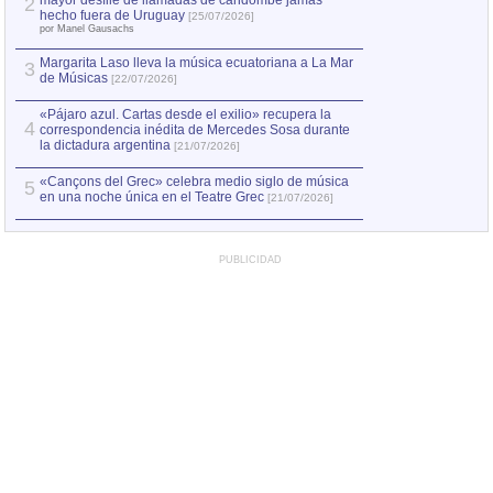
mayor desfile de llamadas de candombe jamás
2
Capturan en Chile
2
hecho fuera de Uruguay
[25/07/2026]
el asesinato de Ví
por Manel Gausachs
Margarita Laso lleva la música ecuatoriana a La Mar
Margarita Laso ll
3
3
de Músicas
de Músicas
[22/07/2026]
[22/07
«Pájaro azul. Cartas desde el exilio» recupera la
4
correspondencia inédita de Mercedes Sosa durante
la dictadura argentina
[21/07/2026]
«Cançons del Grec» celebra medio siglo de música
5
en una noche única en el Teatre Grec
[21/07/2026]
PUBLICIDAD