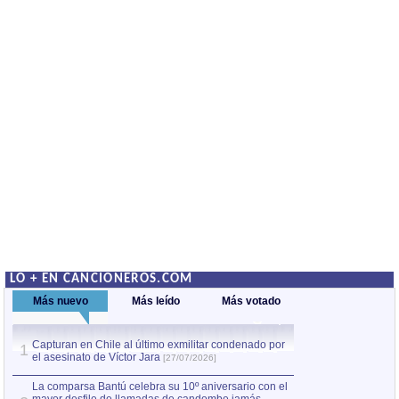
LO + EN CANCIONEROS.COM
Más nuevo
Más leído
Más votado
Capturan en Chile al último exmilitar condenado por
La comparsa Bantú
1
el asesinato de Víctor Jara
mayor desfile de
1
[27/07/2026]
hecho fuera de U
por Manel Gausachs
La comparsa Bantú celebra su 10º aniversario con el