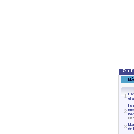
LO + 
Má
Cap
1
el 
La 
may
2
hec
por 
Mar
3
de 