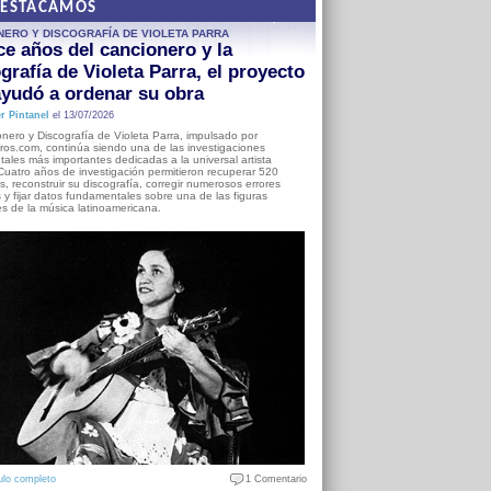
DESTACAMOS
NERO Y DISCOGRAFÍA DE VIOLETA PARRA
e años del cancionero y la
grafía de Violeta Parra, el proyecto
yudó a ordenar su obra
r Pintanel
el 13/07/2026
nero y Discografía de Violeta Parra, impulsado por
ros.com, continúa siendo una de las investigaciones
ales más importantes dedicadas a la universal artista
Cuatro años de investigación permitieron recuperar 520
, reconstruir su discografía, corregir numerosos errores
s y fijar datos fundamentales sobre una de las figuras
es de la música latinoamericana.
ulo completo
1 Comentario