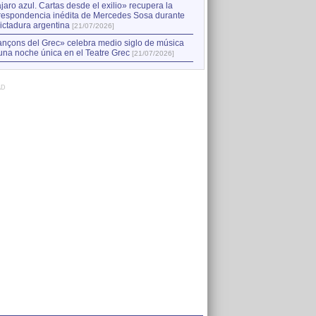
jaro azul. Cartas desde el exilio» recupera la
respondencia inédita de Mercedes Sosa durante
dictadura argentina
[21/07/2026]
nçons del Grec» celebra medio siglo de música
una noche única en el Teatre Grec
[21/07/2026]
AD