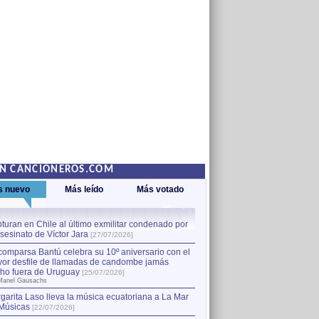
EN CANCIONEROS.COM
s nuevo
Más leído
Más votado
turan en Chile al último exmilitar condenado por
La comparsa Bantú celebra s
asesinato de Víctor Jara
mayor desfile de llamadas
1
[27/07/2026]
hecho fuera de Uruguay
[25
comparsa Bantú celebra su 10º aniversario con el
por Manel Gausachs
or desfile de llamadas de candombe jamás
Capturan en Chile al último
2
ho fuera de Uruguay
[25/07/2026]
el asesinato de Víctor Jara
[
Manel Gausachs
garita Laso lleva la música ecuatoriana a La Mar
Músicas
[22/07/2026]