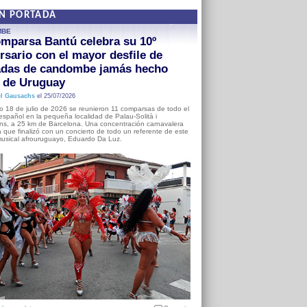
EN PORTADA
MBE
mparsa Bantú celebra su 10º
rsario con el mayor desfile de
adas de candombe jamás hecho
a de Uruguay
l Gausachs
el 25/07/2026
o 18 de julio de 2026 se reunieron 11 comparsas de todo el
o español en la pequeña localidad de Palau-Solità i
s, a 25 km de Barcelona. Una concentración carnavalera
 que finalizó con un concierto de todo un referente de este
usical afrouruguayo, Eduardo Da Luz.