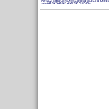
PORTADA > ARTÍCULOS RELACIONADOS DESDE EL DÍA 1 DE JUNIO DE 
«ANA GARCÍA Y GADDAFI NÚÑEZ DÚO EN MÉXICO»