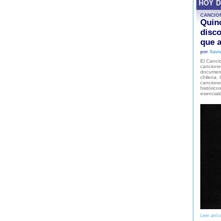
HOY 
CANCIO
Quinc
disco
que a
por
Xavie
El Cancio
cancione
document
chilena. 
canciones
histórico
esencial
Leer artíc