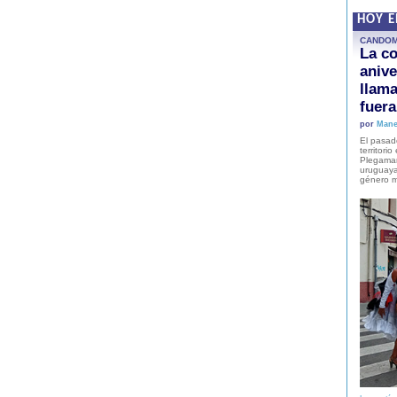
HOY 
CANDO
La co
anive
llam
fuer
por
Mane
El pasad
territori
Plegaman
uruguaya
género m