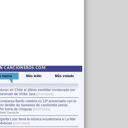
EN CANCIONEROS.COM
s nuevo
Más leído
Más votado
turan en Chile al último exmilitar condenado por
La comparsa Bantú celebra s
asesinato de Víctor Jara
mayor desfile de llamadas
1
[27/07/2026]
hecho fuera de Uruguay
[25
comparsa Bantú celebra su 10º aniversario con el
por Manel Gausachs
or desfile de llamadas de candombe jamás
Capturan en Chile al último
2
ho fuera de Uruguay
[25/07/2026]
el asesinato de Víctor Jara
[
Manel Gausachs
garita Laso lleva la música ecuatoriana a La Mar
Músicas
[22/07/2026]