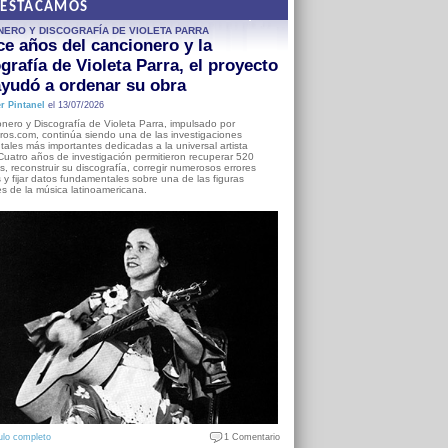
DESTACAMOS
NERO Y DISCOGRAFÍA DE VIOLETA PARRA
e años del cancionero y la
grafía de Violeta Parra, el proyecto
yudó a ordenar su obra
r Pintanel
el 13/07/2026
nero y Discografía de Violeta Parra, impulsado por
ros.com, continúa siendo una de las investigaciones
ales más importantes dedicadas a la universal artista
Cuatro años de investigación permitieron recuperar 520
, reconstruir su discografía, corregir numerosos errores
s y fijar datos fundamentales sobre una de las figuras
es de la música latinoamericana.
ulo completo
1 Comentario