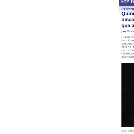
HOY 
CANCIO
Quinc
disco
que a
por
Xavie
El Cancio
cancione
document
chilena. 
canciones
histórico
esencial
Leer artíc