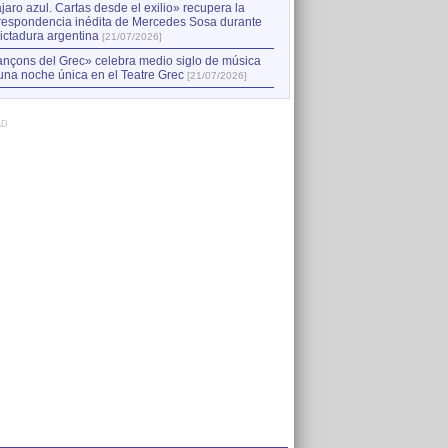
jaro azul. Cartas desde el exilio» recupera la
respondencia inédita de Mercedes Sosa durante
dictadura argentina
[21/07/2026]
nçons del Grec» celebra medio siglo de música
una noche única en el Teatre Grec
[21/07/2026]
AD