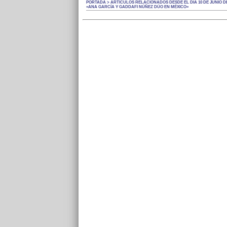
PORTADA > ARTÍCULOS RELACIONADOS DESDE EL DÍA 10 DE JUNIO DE
«ANA GARCÍA Y GADDAFI NÚÑEZ DÚO EN MÉXICO»