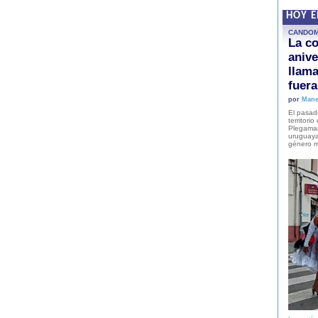
HOY 
CANDO
La co
anive
llam
fuer
por
Mane
El pasad
territori
Plegaman
uruguaya
género m