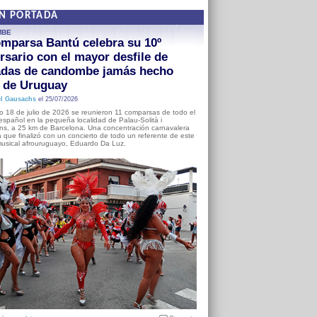
EN PORTADA
MBE
mparsa Bantú celebra su 10º
rsario con el mayor desfile de
adas de candombe jamás hecho
a de Uruguay
l Gausachs
el 25/07/2026
o 18 de julio de 2026 se reunieron 11 comparsas de todo el
o español en la pequeña localidad de Palau-Solità i
s, a 25 km de Barcelona. Una concentración carnavalera
 que finalizó con un concierto de todo un referente de este
usical afrouruguayo, Eduardo Da Luz.