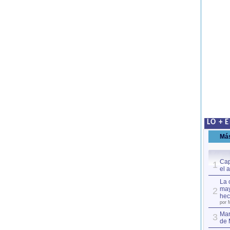
LO + 
Má
Cap
1
el 
La 
may
2
hec
por 
Mar
3
de 